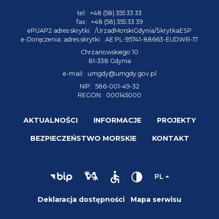
tel:
+48 (58) 355 33 33
fax:
+48 (58) 355 33 39
ePUAP2 adres skrytki:
/UrzadMorskiGdynia/SkrytkaESP
e-Doręczenia: adres skrytki:
AE:PL-95741-88663-EUDWR-17
Chrzanowskiego 10
81-338 Gdynia
e-mail:
umgdy@umgdy.gov.pl
NIP:
586-001-49-32
REGON:
000145000
AKTUALNOŚCI
INFORMACJE
PROJEKTY
BEZPIECZEŃSTWO MORSKIE
KONTAKT
PL
Deklaracja dostępności
Mapa serwisu