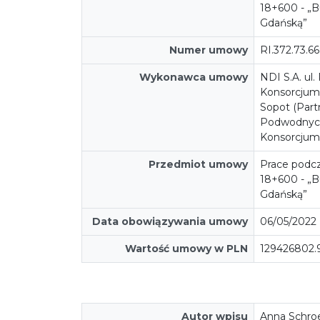
18+600 - „B
Gdańską”
Numer umowy
RI.372.73.66
Wykonawca umowy
NDI S.A. ul
Konsorcjum
Sopot (Part
Podwodnych 
Konsorcjum
Przedmiot umowy
Prace podcz
18+600 - „B
Gdańską”
Data obowiązywania umowy
06/05/2022
Wartość umowy w PLN
129426802.9
Autor wpisu
Anna Schro