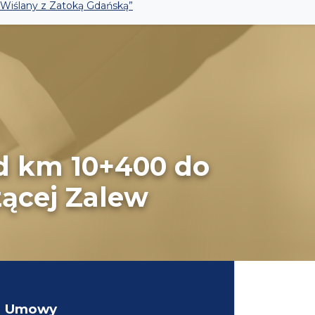
 Wiślany z Zatoką Gdańską”
od km 10+400 do
ącej Zalew
Umowy