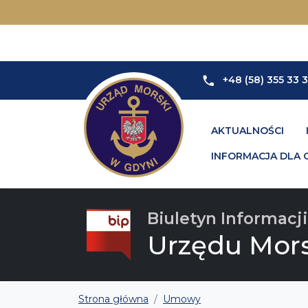
+48 (58) 355 33 
AKTUALNOŚCI
INFORMACJA DLA 
Biuletyn Informacji
Urzędu Mor
Strona główna
Umowy