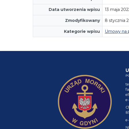
Data utworzenia wpisu
13 maja 202
Zmodyfikowany
8 stycznia 
Kategorie wpisu
Umowy na 
U
P
te
fa
e
e-
C
8
e-
NI