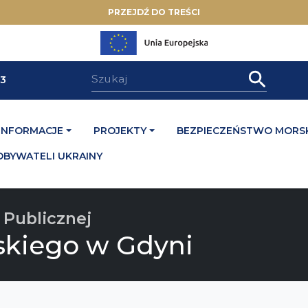
PRZEJDŹ DO TREŚCI
33
INFORMACJE
PROJEKTY
BEZPIECZEŃSTWO MORSK
OBYWATELI UKRAINY
 Publicznej
skiego w Gdyni