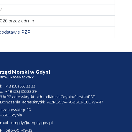
2
2026 przez admin
podstawie PZP
rząd Morski w Gdyni
ORTAL INFORMACYJNY
l:
+48 (58) 355 33 33
x:
+48 (58) 355 33 39
PUAP2 adres skrytki:
/UrzadMorskiGdynia/SkrytkaESP
Doręczenia: adres skrytki:
AE:PL-95741-88663-EUDWR-17
hrzanowskiego 10
1-338 Gdynia
mail:
umgdy@umgdy.gov.pl
P:
586-001-49-32