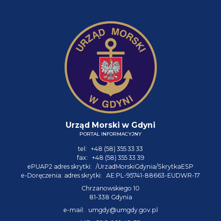
Urząd Morski w Gdyni
PORTAL INFORMACYJNY
tel:
+48 (58) 355 33 33
fax:
+48 (58) 355 33 39
ePUAP2 adres skrytki:
/UrzadMorskiGdynia/SkrytkaESP
e-Doręczenia: adres skrytki:
AE:PL-95741-88663-EUDWR-17
Chrzanowskiego 10
81-338 Gdynia
e-mail:
umgdy@umgdy.gov.pl