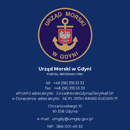
Urząd Morski w Gdyni
PORTAL INFORMACYJNY
tel:
+48 (58) 355 33 33
fax:
+48 (58) 355 33 39
ePUAP2 adres skrytki:
/UrzadMorskiGdynia/SkrytkaESP
e-Doręczenia: adres skrytki:
AE:PL-95741-88663-EUDWR-17
Chrzanowskiego 10
81-338 Gdynia
e-mail:
umgdy@umgdy.gov.pl
NIP:
586-001-49-32