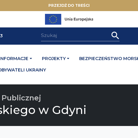
PRZEJDŹ DO TREŚCI
33
INFORMACJE
PROJEKTY
BEZPIECZEŃSTWO MORSK
OBYWATELI UKRAINY
 Publicznej
skiego w Gdyni