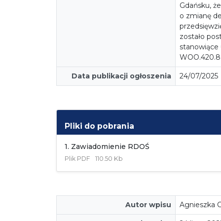
Gdańsku, że
o zmianę de
przedsięwz
zostało po
stanowiące 
WOO.420.8
Data publikacji ogłoszenia
24/07/2025
Pliki do pobrania
1. Zawiadomienie RDOŚ
Plik
PDF
110.50 Kb
Autor wpisu
Agnieszka C