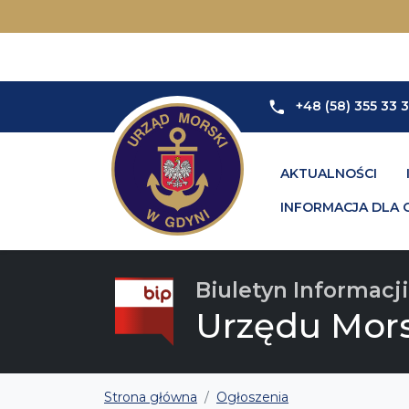
+48 (58) 355 33 
AKTUALNOŚCI
INFORMACJA DLA 
Biuletyn Informacji
Urzędu Mor
Strona główna
Ogłoszenia