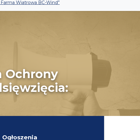
a Farma Wiatrowa BC-Wind”
a Ochrony
sięwzięcia:
Ogłoszenia