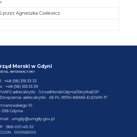
5
25 przez Agnieszka Cwilewicz
rząd Morski w Gdyni
ORTAL INFORMACYJNY
l:
+48 (58) 355 33 33
x:
+48 (58) 355 33 39
PUAP2 adres skrytki:
/UrzadMorskiGdynia/SkrytkaESP
Doręczenia: adres skrytki:
AE:PL-95741-88663-EUDWR-17
hrzanowskiego 10
1-338 Gdynia
mail:
umgdy@umgdy.gov.pl
P:
586-001-49-32
EGON:
000145000