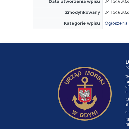
Data utworzenia wpisu
24 lipca 202
Zmodyfikowany
24 lipca 20
Kategorie wpisu
Ogłoszenia
U
P
te
fa
e
e-
C
8
e-
NI
R