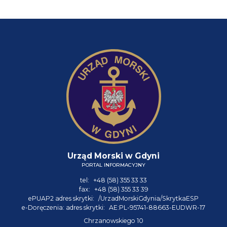
Urząd Morski w Gdyni
PORTAL INFORMACYJNY
tel:
+48 (58) 355 33 33
fax:
+48 (58) 355 33 39
ePUAP2 adres skrytki:
/UrzadMorskiGdynia/SkrytkaESP
e-Doręczenia: adres skrytki:
AE:PL-95741-88663-EUDWR-17
Chrzanowskiego 10