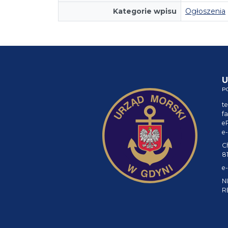
Kategorie wpisu
Ogłoszenia
U
P
te
fa
e
e-
C
8
e-
NI
R