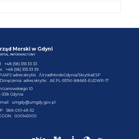
rząd Morski w Gdyni
ORTAL INFORMACYJNY
l:
+48 (58) 355 33 33
x:
+48 (58) 355 33 39
PUAP2 adres skrytki:
/UrzadMorskiGdynia/SkrytkaESP
Doręczenia: adres skrytki:
AE:PL-95741-88663-EUDWR-17
hrzanowskiego 10
1-338 Gdynia
mail:
umgdy@umgdy.gov.pl
P:
586-001-49-32
EGON:
000145000