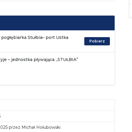
pogłębiarka Stułbia– port Ustka
Pobierz
zyje – jednostka pływająca „STUŁBIA”
5
 2025 przez Michał Hołubowski