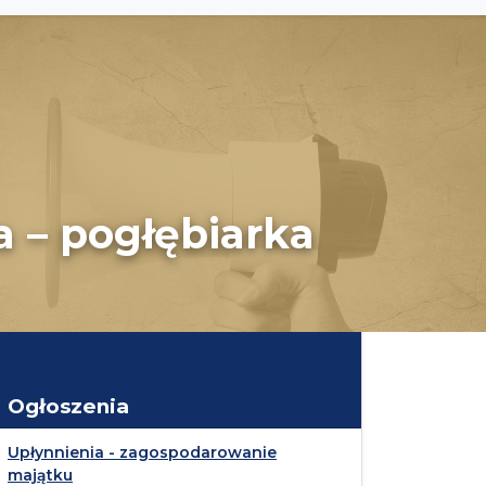
 – pogłębiarka
Ogłoszenia
Upłynnienia - zagospodarowanie
majątku