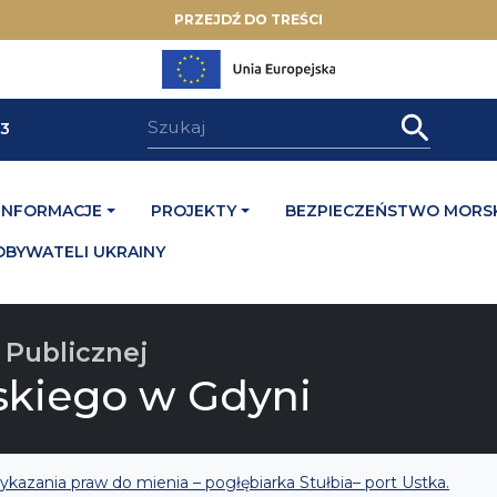
PRZEJDŹ DO TREŚCI
33
INFORMACJE
PROJEKTY
BEZPIECZEŃSTWO MORSK
OBYWATELI UKRAINY
 Publicznej
skiego w Gdyni
azania praw do mienia – pogłębiarka Stułbia– port Ustka.