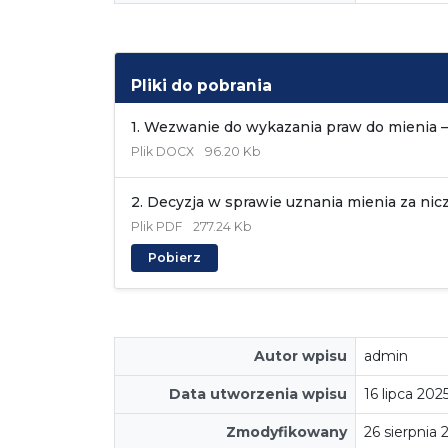
Pliki do pobrania
1. Wezwanie do wykazania praw do mienia – 
Plik
DOCX
96.20 Kb
2. Decyzja w sprawie uznania mienia za nic
Plik
PDF
277.24 Kb
Pobierz
Autor wpisu
admin
Data utworzenia wpisu
16 lipca 202
Zmodyfikowany
26 sierpnia