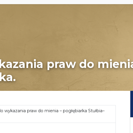
azania praw do mienia
ka.
 wykazania praw do mienia – pogłębiarka Stułbia–