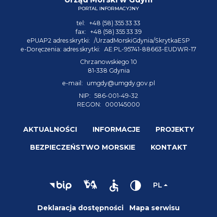
PORTAL INFORMACYJNY
tel:
+48 (58) 355 33 33
fax:
+48 (58) 355 33 39
ePUAP2 adres skrytki:
/UrzadMorskiGdynia/SkrytkaESP
e-Doręczenia: adres skrytki:
AE:PL-95741-88663-EUDWR-17
Chrzanowskiego 10
81-338 Gdynia
e-mail:
umgdy@umgdy.gov.pl
NIP:
586-001-49-32
REGON:
000145000
AKTUALNOŚCI
INFORMACJE
PROJEKTY
BEZPIECZEŃSTWO MORSKIE
KONTAKT
PL
Deklaracja dostępności
Mapa serwisu