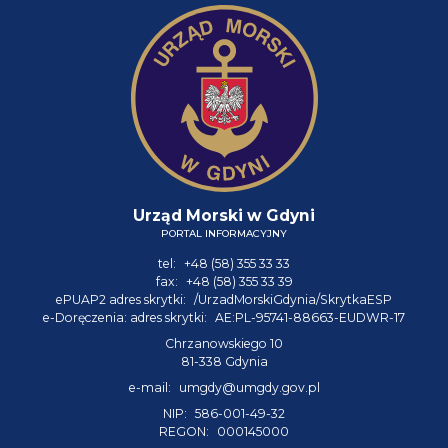
Urząd Morski w Gdyni
PORTAL INFORMACYJNY
tel:
+48 (58) 355 33 33
fax:
+48 (58) 355 33 39
ePUAP2 adres skrytki:
/UrzadMorskiGdynia/SkrytkaESP
e-Doręczenia: adres skrytki:
AE:PL-95741-88663-EUDWR-17
Chrzanowskiego 10
81-338 Gdynia
e-mail:
umgdy@umgdy.gov.pl
NIP:
586-001-49-32
REGON:
000145000