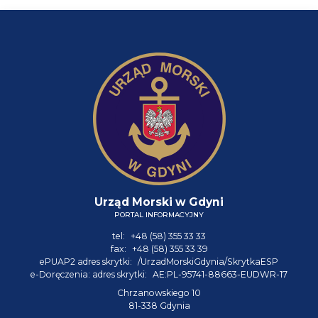
Urząd Morski w Gdyni
PORTAL INFORMACYJNY
tel:
+48 (58) 355 33 33
fax:
+48 (58) 355 33 39
ePUAP2 adres skrytki:
/UrzadMorskiGdynia/SkrytkaESP
e-Doręczenia: adres skrytki:
AE:PL-95741-88663-EUDWR-17
Chrzanowskiego 10
81-338 Gdynia