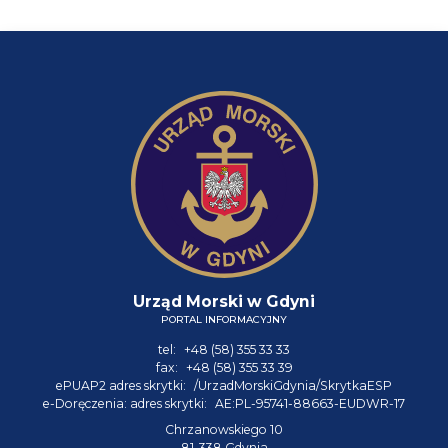
Urząd Morski w Gdyni
PORTAL INFORMACYJNY
tel:
+48 (58) 355 33 33
fax:
+48 (58) 355 33 39
ePUAP2 adres skrytki:
/UrzadMorskiGdynia/SkrytkaESP
e-Doręczenia: adres skrytki:
AE:PL-95741-88663-EUDWR-17
Chrzanowskiego 10
81-338 Gdynia