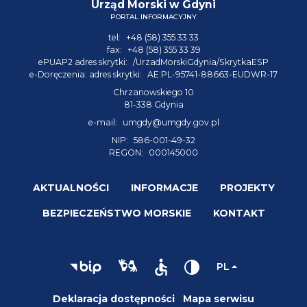
Urząd Morski w Gdyni
PORTAL INFORMACYJNY
tel:
+48 (58) 355 33 33
fax:
+48 (58) 355 33 39
ePUAP2 adres skrytki:
/UrzadMorskiGdynia/SkrytkaESP
e-Doręczenia: adres skrytki:
AE:PL-95741-88663-EUDWR-17
Chrzanowskiego 10
81-338 Gdynia
e-mail:
umgdy@umgdy.gov.pl
NIP:
586-001-49-32
REGON:
000145000
AKTUALNOŚCI
INFORMACJE
PROJEKTY
BEZPIECZEŃSTWO MORSKIE
KONTAKT
PL
Deklaracja dostępności
Mapa serwisu