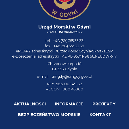
Urząd Morski w Gdyni
PORTAL INFORMACYJNY
tel:
+48 (58) 355 33 33
fax:
+48 (58) 355 33 39
ePUAP2 adres skrytki:
/UrzadMorskiGdynia/SkrytkaESP
e-Doręczenia: adres skrytki:
AE:PL-95741-88663-EUDWR-17
Chrzanowskiego 10
81-338 Gdynia
e-mail:
umgdy@umgdy.gov.pl
NIP:
586-001-49-32
REGON:
000145000
AKTUALNOŚCI
INFORMACJE
PROJEKTY
BEZPIECZEŃSTWO MORSKIE
KONTAKT