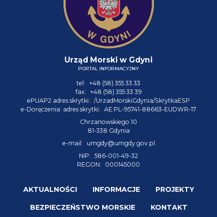
Urząd Morski w Gdyni
PORTAL INFORMACYJNY
tel:
+48 (58) 355 33 33
fax:
+48 (58) 355 33 39
ePUAP2 adres skrytki:
/UrzadMorskiGdynia/SkrytkaESP
e-Doręczenia: adres skrytki:
AE:PL-95741-88663-EUDWR-17
Chrzanowskiego 10
81-338 Gdynia
e-mail:
umgdy@umgdy.gov.pl
NIP:
586-001-49-32
REGON:
000145000
AKTUALNOŚCI
INFORMACJE
PROJEKTY
BEZPIECZEŃSTWO MORSKIE
KONTAKT