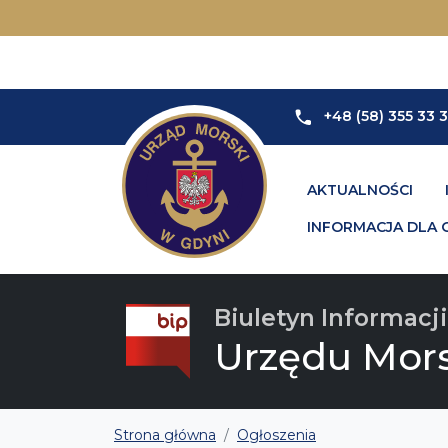
+48 (58) 355 33 
AKTUALNOŚCI
INFORMACJA DLA 
Biuletyn Informacji
Urzędu Mor
Strona główna
Ogłoszenia