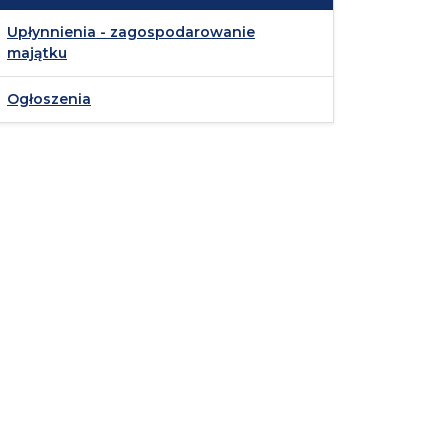
Upłynnienia - zagospodarowanie
majątku
Ogłoszenia