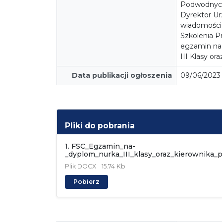
Podwodnych 
Dyrektor Ur
wiadomości 
Szkolenia P
egzamin na 
III Klasy or
Data publikacji ogłoszenia
09/06/2023
Pliki do pobrania
1. FSC_Egzamin_na-
_dyplom_nurka_III_klasy_oraz_kierownika_
Plik
DOCX
15.74 Kb
Pobierz