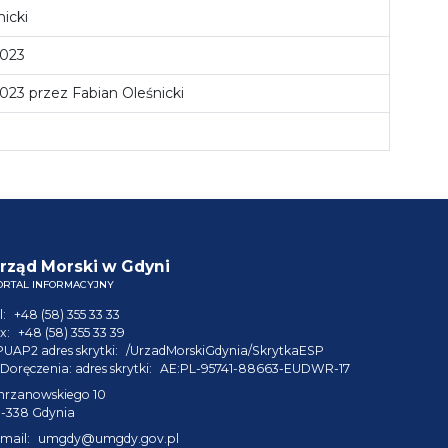
icki
2023
023 przez Fabian Oleśnicki
rząd Morski w Gdyni
ORTAL INFORMACYJNY
l:
+48 (58) 355 33 33
x:
+48 (58) 355 33 39
PUAP2 adres skrytki:
/UrzadMorskiGdynia/SkrytkaESP
Doręczenia: adres skrytki:
AE:PL-95741-88663-EUDWR-17
hrzanowskiego 10
1-338 Gdynia
mail:
umgdy@umgdy.gov.pl