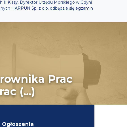
h II Klasy. Dyrektor Urzędu Morskiego w Gdyni
odnych HARPUN Sp. z o.o. odbędzie się egzamin
erownika Prac
c (...)
Ogłoszenia