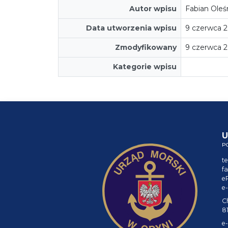
Autor wpisu
Fabian Oleśn
Data utworzenia wpisu
9 czerwca 
Zmodyfikowany
9 czerwca 2
Kategorie wpisu
U
P
te
fa
e
e-
C
8
e-