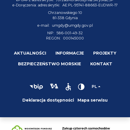
e-Doręczenia: adres skrytki:
AE:PL-95741-88663-EUDWR-17
Chrzanowskiego 10
81-338 Gdynia
e-mail:
umgdy@umgdy.gov.pl
NIP:
586-001-49-32
REGON:
000145000
AKTUALNOŚCI
INFORMACJE
PROJEKTY
BEZPIECZEŃSTWO MORSKIE
KONTAKT
PL
Deklaracja dostępności
Mapa serwisu