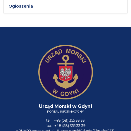
Ogłoszenia
Urząd Morski w Gdyni
PORTAL INFORMACYJNY
tel:
+48 (58) 355 33 33
fax:
+48 (58) 355 33 39
ePUAP2 adres skrytki:
/UrzadMorskiGdynia/SkrytkaESP