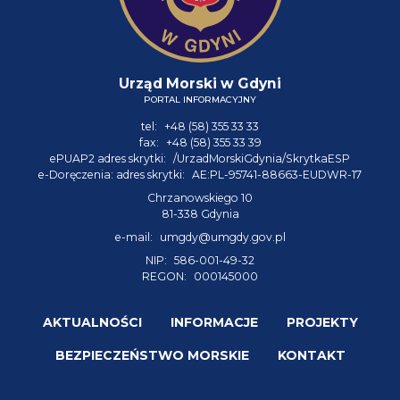
Urząd Morski w Gdyni
PORTAL INFORMACYJNY
tel:
+48 (58) 355 33 33
fax:
+48 (58) 355 33 39
ePUAP2 adres skrytki:
/UrzadMorskiGdynia/SkrytkaESP
e-Doręczenia: adres skrytki:
AE:PL-95741-88663-EUDWR-17
Chrzanowskiego 10
81-338 Gdynia
e-mail:
umgdy@umgdy.gov.pl
NIP:
586-001-49-32
REGON:
000145000
AKTUALNOŚCI
INFORMACJE
PROJEKTY
BEZPIECZEŃSTWO MORSKIE
KONTAKT