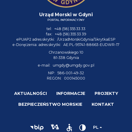
Urząd Morski w Gdyni
PORTAL INFORMACYJNY
tel:
+48 (58) 355 33 33
fax:
+48 (58) 355 33 39
ePUAP2 adres skrytki:
/UrzadMorskiGdynia/SkrytkaESP
e-Doręczenia: adres skrytki:
AE:PL-95741-88663-EUDWR-17
Chrzanowskiego 10
81-338 Gdynia
e-mail:
umgdy@umgdy.gov.pl
NIP:
586-001-49-32
REGON:
000145000
AKTUALNOŚCI
INFORMACJE
PROJEKTY
BEZPIECZEŃSTWO MORSKIE
KONTAKT
PL