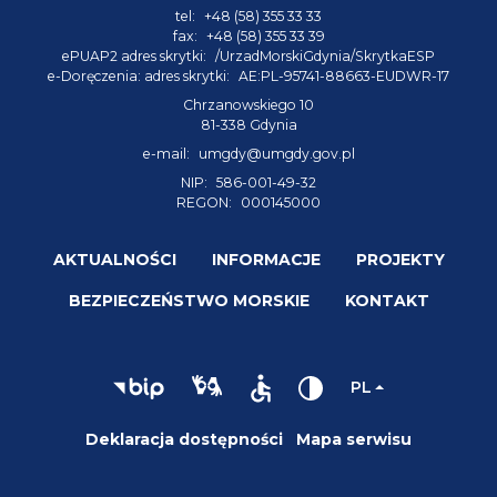
tel:
+48 (58) 355 33 33
fax:
+48 (58) 355 33 39
ePUAP2 adres skrytki:
/UrzadMorskiGdynia/SkrytkaESP
e-Doręczenia: adres skrytki:
AE:PL-95741-88663-EUDWR-17
Chrzanowskiego 10
81-338 Gdynia
e-mail:
umgdy@umgdy.gov.pl
NIP:
586-001-49-32
REGON:
000145000
AKTUALNOŚCI
INFORMACJE
PROJEKTY
BEZPIECZEŃSTWO MORSKIE
KONTAKT
PL
Deklaracja dostępności
Mapa serwisu