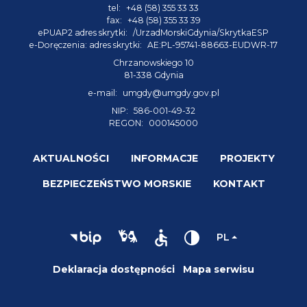
tel:
+48 (58) 355 33 33
fax:
+48 (58) 355 33 39
ePUAP2 adres skrytki:
/UrzadMorskiGdynia/SkrytkaESP
e-Doręczenia: adres skrytki:
AE:PL-95741-88663-EUDWR-17
Chrzanowskiego 10
81-338 Gdynia
e-mail:
umgdy@umgdy.gov.pl
NIP:
586-001-49-32
REGON:
000145000
AKTUALNOŚCI
INFORMACJE
PROJEKTY
BEZPIECZEŃSTWO MORSKIE
KONTAKT
PL
Deklaracja dostępności
Mapa serwisu