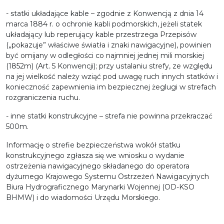
- statki układające kable – zgodnie z Konwencją z dnia 14
marca 1884 r. o ochronie kabli podmorskich, jeżeli statek
układający lub reperujący kable przestrzega Przepisów
(„pokazuje” właściwe światła i znaki nawigacyjne), powinien
być omijany w odległości co najmniej jednej mili morskiej
(1852m) (Art. 5 Konwencji); przy ustalaniu strefy, ze względu
na jej wielkość należy wziąć pod uwagę ruch innych statków i
konieczność zapewnienia im bezpiecznej żeglugi w strefach
rozgraniczenia ruchu.
- inne statki konstrukcyjne – strefa nie powinna przekraczać
500m.
Informację o strefie bezpieczeństwa wokół statku
konstrukcyjnego zgłasza się we wniosku o wydanie
ostrzeżenia nawigacyjnego składanego do operatora
dyżurnego Krajowego Systemu Ostrzeżeń Nawigacyjnych
Biura Hydrograficznego Marynarki Wojennej (OD-KSO
BHMW) i do wiadomości Urzędu Morskiego.