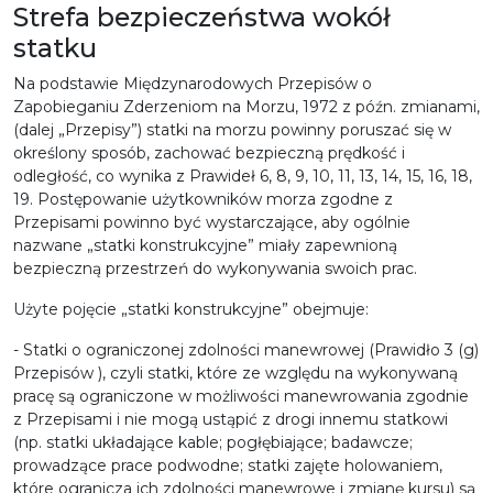
Strefa bezpieczeństwa wokół
statku
Na podstawie Międzynarodowych Przepisów o
Zapobieganiu Zderzeniom na Morzu, 1972 z późn. zmianami,
(dalej „Przepisy”) statki na morzu powinny poruszać się w
określony sposób, zachować bezpieczną prędkość i
odległość, co wynika z Prawideł 6, 8, 9, 10, 11, 13, 14, 15, 16, 18,
19. Postępowanie użytkowników morza zgodne z
Przepisami powinno być wystarczające, aby ogólnie
nazwane „statki konstrukcyjne” miały zapewnioną
bezpieczną przestrzeń do wykonywania swoich prac.
Użyte pojęcie „statki konstrukcyjne” obejmuje:
- Statki o ograniczonej zdolności manewrowej (Prawidło 3 (g)
Przepisów ), czyli statki, które ze względu na wykonywaną
pracę są ograniczone w możliwości manewrowania zgodnie
z Przepisami i nie mogą ustąpić z drogi innemu statkowi
(np. statki układające kable; pogłębiające; badawcze;
prowadzące prace podwodne; statki zajęte holowaniem,
które ogranicza ich zdolności manewrowe i zmianę kursu) są