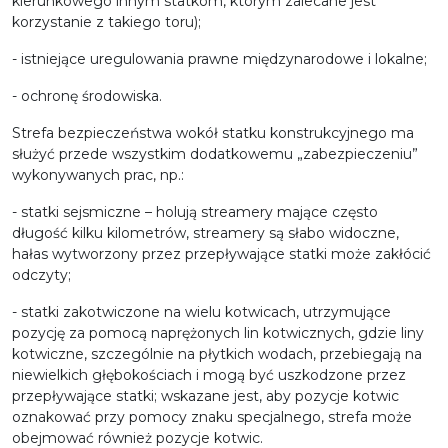
kierunkowego innym statkom, którym zalecane jest
korzystanie z takiego toru);
- istniejące uregulowania prawne międzynarodowe i lokalne;
- ochronę środowiska.
Strefa bezpieczeństwa wokół statku konstrukcyjnego ma
służyć przede wszystkim dodatkowemu „zabezpieczeniu”
wykonywanych prac, np.:
- statki sejsmiczne – holują streamery mające często
długość kilku kilometrów, streamery są słabo widoczne,
hałas wytworzony przez przepływające statki może zakłócić
odczyty;
- statki zakotwiczone na wielu kotwicach, utrzymujące
pozycję za pomocą naprężonych lin kotwicznych, gdzie liny
kotwiczne, szczególnie na płytkich wodach, przebiegają na
niewielkich głębokościach i mogą być uszkodzone przez
przepływające statki; wskazane jest, aby pozycje kotwic
oznakować przy pomocy znaku specjalnego, strefa może
obejmować również pozycje kotwic.