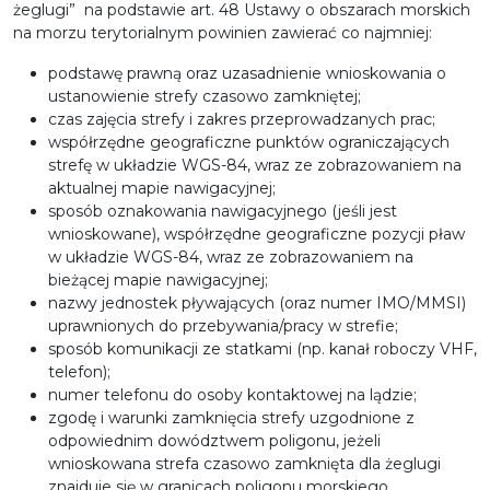
żeglugi” na podstawie art. 48 Ustawy o obszarach morskich
na morzu terytorialnym powinien zawierać co najmniej:
podstawę prawną oraz uzasadnienie wnioskowania o
ustanowienie strefy czasowo zamkniętej;
czas zajęcia strefy i zakres przeprowadzanych prac;
współrzędne geograficzne punktów ograniczających
strefę w układzie WGS-84, wraz ze zobrazowaniem na
aktualnej mapie nawigacyjnej;
sposób oznakowania nawigacyjnego (jeśli jest
wnioskowane), współrzędne geograficzne pozycji pław
w układzie WGS-84, wraz ze zobrazowaniem na
bieżącej mapie nawigacyjnej;
nazwy jednostek pływających (oraz numer IMO/MMSI)
uprawnionych do przebywania/pracy w strefie;
sposób komunikacji ze statkami (np. kanał roboczy VHF,
telefon);
numer telefonu do osoby kontaktowej na lądzie;
zgodę i warunki zamknięcia strefy uzgodnione z
odpowiednim dowództwem poligonu, jeżeli
wnioskowana strefa czasowo zamknięta dla żeglugi
znajduje się w granicach poligonu morskiego.