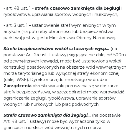
- art. 48 ust. 1 -
strefa czasowo zamknięta dla żeglugi
i
rybołówstwa, uprawiania sportów wodnych i nurkowych,
- art. 3 ust. 1 – ustanowienie stref wymienionych w tym
artykule (na potrzeby obronności lub bezpieczeństwa
państwa) jest w gestii Ministerstwa Obrony Narodowej.
Strefa bezpieczeństwa wokół sztucznych wysp…
(na
podstawie Art. 24 ust. 1 ustawy) sięgająca nie dalej niż 500m
od zewnętrznych krawędzi, może być ustanowiona wokół
konstrukcji posadowionych na obszarze wód wewnętrznych,
morza terytorialnego lub wyłącznej strefy ekonomicznej
(dalej: WSE). Dyrektor urzędu morskiego w drodze
Zarządzenia
określa warunki poruszania się w obszarze
strefy bezpieczeństwa, w szczególności może wprowadzić
ograniczenia żeglugi, rybołówstwa, uprawiania sportów
wodnych lub nurkowych lub prac podwodnych.
Strefa czasowo zamknięta dla żeglugi…
(na podstawie
Art. 48 ust. 1 ustawy) może być wyznaczona tylko w
granicach morskich wód wewnętrznych i morza