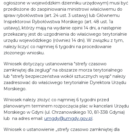
ogłoszone w wojewódzkim dzienniku urzędowym) musi być
przedłożone do zaopiniowania ministrowi właściwemu do
spraw rybołówstwa (art. 24 ust. 3 ustawy) lub Głównemu
Inspektorowi Rybołówstwa Morskiego (art. 48 ust. 1a
ustawy), którzy mają na wydanie opinii 14 dni, a następnie
przekazany jest do uzgodnienia do właściwego terytorialnie
urzędu wojewódzkiego (również 14 dni). W związku z tym,
należy liczyć co najmniej 6 tygodni na procedowanie
złożonego wniosku.
Wniosek dotyczący ustanowienia "strefy czasowo
zamkniętej dla żeglugi" na obszarze morza terytorialnego
lub "strefy bezpieczeństwa wokół sztucznych wysp" należy
zaadresować do właściwego terytorialnie Dyrektora Urzędu
Morskiego.
Wniosek należy złożyć co najmniej 6 tygodni przed
planowanym terminem rozpoczęcia plac w kancelarii Urzędu
Morskiego w Gdyni (ul. Chrzanowskiego 10, 81-338 Gdynia)
lub na adres email:
umgdy@umgdy.gov.pl
.
Wniosek o ustanowienie „strefy czasowo zamkniętej dla