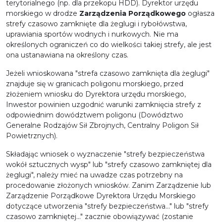
terytorialnego (np. dla przekopu HDD). Dyrektor urzędu
morskiego w drodze
Zarządzenia Porządkowego
ogłasza
strefy czasowo zamknięte dla żeglugi i rybołówstwa,
uprawiania sportów wodnych i nurkowych.
Nie ma
określonych ograniczeń co do wielkości takiej strefy, ale jest
ona ustanawiana na określony czas.
Jeżeli wnioskowana "strefa czasowo zamknięta dla żeglugi"
znajduje się w granicach poligonu morskiego, przed
złożeniem wniosku do Dyrektora urzędu morskiego,
Inwestor powinien uzgodnić warunki zamknięcia strefy z
odpowiednim dowództwem poligonu (Dowództwo
Generalne Rodzajów Sił Zbrojnych, Centralny Poligon Sił
Powietrznych).
Składając wniosek o wyznaczenie "strefy bezpieczeństwa
wokół sztucznych wysp" lub "strefy czasowo zamkniętej dla
żeglugi", należy mieć na uwadze czas potrzebny na
procedowanie złożonych wniosków. Zanim Zarządzenie lub
Zarządzenie Porządkowe Dyrektora Urzędu Morskiego
dotyczące utworzenia "strefy bezpieczeństwa..." lub "strefy
czasowo zamkniętej..." zacznie obowiązywać (zostanie