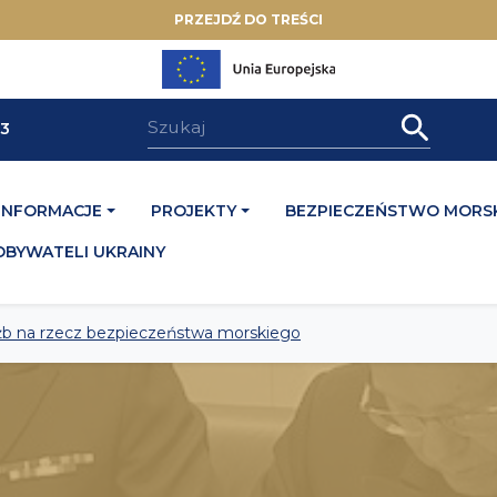
PRZEJDŹ DO TREŚCI
33
INFORMACJE
PROJEKTY
BEZPIECZEŃSTWO MORSK
OBYWATELI UKRAINY
żb na rzecz bezpieczeństwa morskiego