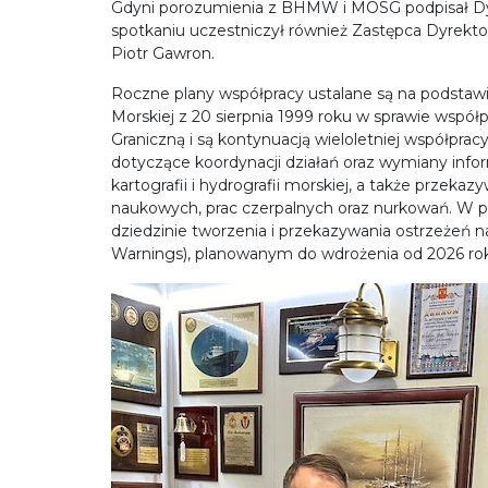
Gdyni porozumienia z BHMW i MOSG podpisał Dyrek
spotkaniu uczestniczył również Zastępca Dyrektor
Piotr Gawron.
Roczne plany współpracy ustalane są na podstawi
Morskiej z 20 sierpnia 1999 roku w sprawie wspó
Graniczną i są kontynuacją wieloletniej współprac
dotyczące koordynacji działań oraz wymiany info
kartografii i hydrografii morskiej, a także przeka
naukowych, prac czerpalnych oraz nurkowań. W 
dziedzinie tworzenia i przekazywania ostrzeżeń 
Warnings), planowanym do wdrożenia od 2026 ro