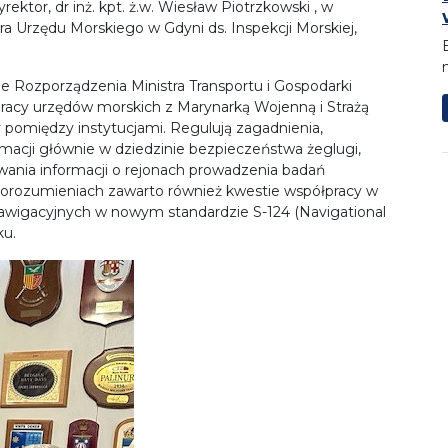
tor, dr inż. kpt. ż.w. Wiesław Piotrzkowski , w
a Urzędu Morskiego w Gdyni ds. Inspekcji Morskiej,
e Rozporządzenia Ministra Transportu i Gospodarki
łpracy urzędów morskich z Marynarką Wojenną i Strażą
y pomiędzy instytucjami. Regulują zagadnienia,
rmacji głównie w dziedzinie bezpieczeństwa żeglugi,
zywania informacji o rejonach prowadzenia badań
porozumieniach zawarto również kwestie współpracy w
nawigacyjnych w nowym standardzie S-124 (Navigational
ku.