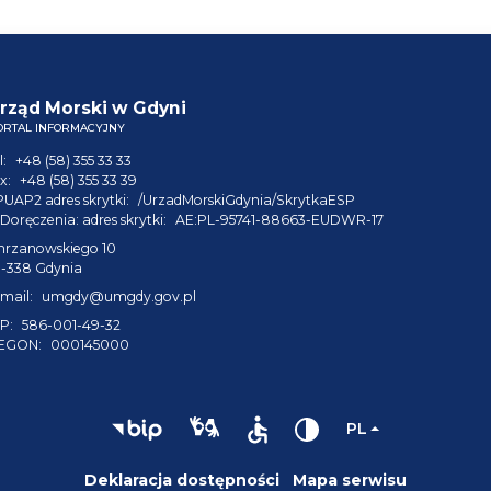
rząd Morski w Gdyni
ORTAL INFORMACYJNY
l:
+48 (58) 355 33 33
x:
+48 (58) 355 33 39
PUAP2 adres skrytki:
/UrzadMorskiGdynia/SkrytkaESP
Doręczenia: adres skrytki:
AE:PL-95741-88663-EUDWR-17
hrzanowskiego 10
1-338 Gdynia
mail:
umgdy@umgdy.gov.pl
P:
586-001-49-32
EGON:
000145000
PL
Deklaracja dostępności
Mapa serwisu