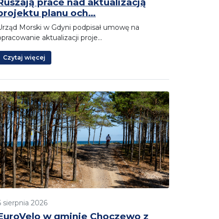
Ruszają prace nad aktualizacją
projektu planu och…
Urząd Morski w Gdyni podpisał umowę na
opracowanie aktualizacji proje…
Czytaj więcej
6 sierpnia 2026
EuroVelo w gminie Choczewo z