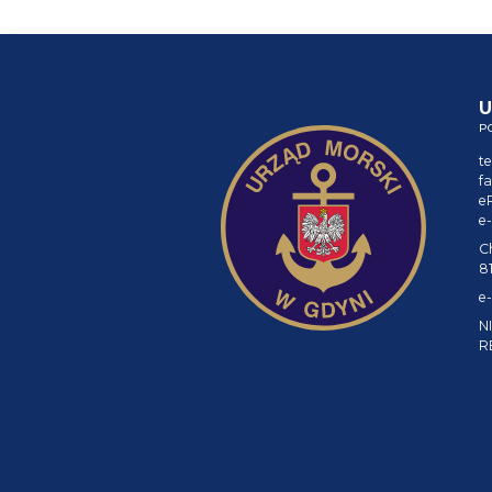
U
P
te
fa
e
e-
C
8
e-
NI
R