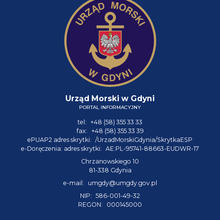
Urząd Morski w Gdyni
PORTAL INFORMACYJNY
tel:
+48 (58) 355 33 33
fax:
+48 (58) 355 33 39
ePUAP2 adres skrytki:
/UrzadMorskiGdynia/SkrytkaESP
e-Doręczenia: adres skrytki:
AE:PL-95741-88663-EUDWR-17
Chrzanowskiego 10
81-338 Gdynia
e-mail:
umgdy@umgdy.gov.pl
NIP:
586-001-49-32
REGON:
000145000