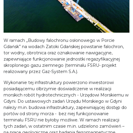
W ramach „Budowy falochronu osłonowego w Porcie
Gdańsk” na wodach Zatoki Gdańskiej powstanie falochron,
tor wodny, obrotnica oraz oznakowanie nawigacyjne,
zapewniające funkcjonowanie jednostki regazyfikacyjnej
skroplonego gazu ziemnego (terminalu FSRU- projekt
realizowany przez Gaz-System S.A.).
Wykonanie tej infrastruktury powierzono inwestorowi
posiadającemu olbrzymie doświadczenie w realizacji
morskich robót hydrotechnicznych - Urzędowi Morskiemu w
Gdyni. Do ustawowych zadań Urzędu Morskiego w Gdyni
należy m.in. budowa infrastruktury, zapewniającej dostęp do
portów od strony morza - bez niej funkcjonowanie
terminalu FSRU nie byłoby możliwe. W ramach realizacji
tych zadań, w ostatnim czasie m.in. udzielono zamówień –
na prace geologiczne oraz badania ferromagnetyczne.