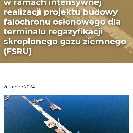
w ramach intensywnej
realizacji projektu budowy
falochronu osłonowego dla
terminalu regazyfikacji
skroplonego gazu ziemnego
(FSRU)
26 lutego 2024