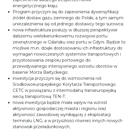
energetycznego kraju;
Program przyczyni się do zapewnienia dywersyfikacji
źródeł dostaw gazu ziemnego do Polski, a tym samym
uniezależnienia się od jednego dostawcy tego surowca;
nowa infrastruktura posłuży w dłuższej perspektywie
dalszemu wielokierunkowemu rozwojowi portu
zewnętrznego w Gdańsku oraz portu w Gdyni. Będzie to
możliwe m.in. dzięki dostosowaniu ich infrastruktury do
wymagań nowoczesnych systemów transportowych i
przystosowania zespołu portowego do
przewidywanego intensywnego wzrostu obrotów w
basenie Morza Bałtyckiego;
inwestycja przyczyni się do wzmocnienia roli
Środkowoeuropejskiego Korytarza Transportowego
CETC w powiązaniu z intermodalną transeuropejską
siecią transportową TEN-T;
nowa inwestycja będzie miała wpływ na wzrost
aktywności gospodarczej miasta i regionu oraz
aktywności zawodowej wynikającej z eksploatacji
terminalu LNG, a w przyszłości również innych nowych
stanowisk przeładunkowych;