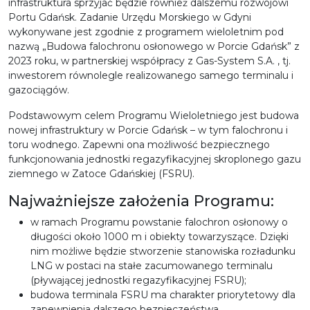
infrastruktura sprzyjać będzie również dalszemu rozwojowi
Portu Gdańsk. Zadanie Urzędu Morskiego w Gdyni
wykonywane jest zgodnie z programem wieloletnim pod
nazwą „Budowa falochronu osłonowego w Porcie Gdańsk” z
2023 roku, w partnerskiej współpracy z Gas-System S.A. , tj.
inwestorem równolegle realizowanego samego terminalu i
gazociągów.
Podstawowym celem Programu Wieloletniego jest budowa
nowej infrastruktury w Porcie Gdańsk – w tym falochronu i
toru wodnego. Zapewni ona możliwość bezpiecznego
funkcjonowania jednostki regazyfikacyjnej skroplonego gazu
ziemnego w Zatoce Gdańskiej (FSRU).
Najważniejsze założenia Programu:
w ramach Programu powstanie falochron osłonowy o
długości około 1000 m i obiekty towarzyszące. Dzięki
nim możliwe będzie stworzenie stanowiska rozładunku
LNG w postaci na stałe zacumowanego terminalu
(pływającej jednostki regazyfikacyjnej FSRU);
budowa terminala FSRU ma charakter priorytetowy dla
zapewnienia dalszego bezpieczeństwa