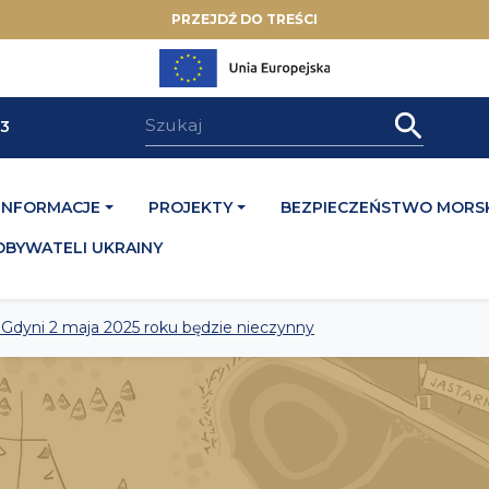
PRZEJDŹ DO TREŚCI
33
INFORMACJE
PROJEKTY
BEZPIECZEŃSTWO MORSK
OBYWATELI UKRAINY
 Gdyni 2 maja 2025 roku będzie nieczynny