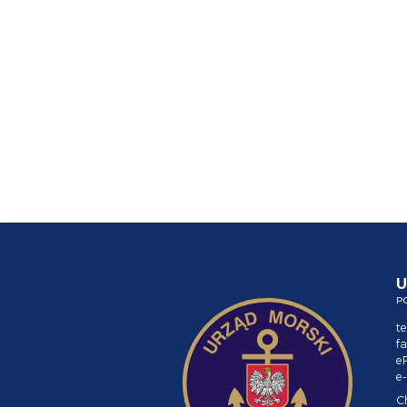
U
P
te
fa
e
e-
C