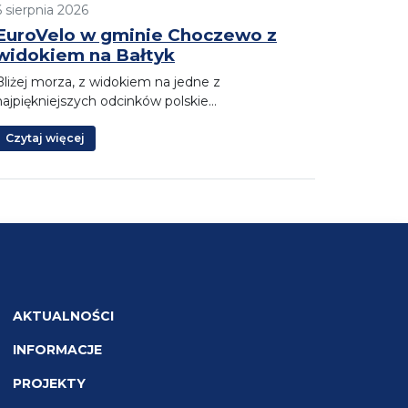
6 sierpnia 2026
EuroVelo w gminie Choczewo z
widokiem na Bałtyk
Bliżej morza, z widokiem na jedne z
najpiękniejszych odcinków polskie…
Czytaj więcej
AKTUALNOŚCI
INFORMACJE
PROJEKTY