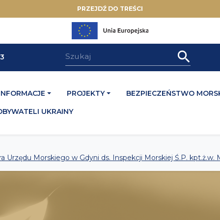
PRZEJDŹ DO TREŚCI
33
INFORMACJE
PROJEKTY
BEZPIECZEŃSTWO MORSK
OBYWATELI UKRAINY
Urzędu Morskiego w Gdyni ds. Inspekcji Morskiej Ś.P. kpt.ż.w. 