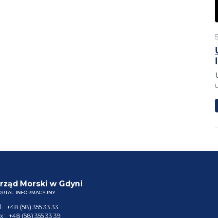
rząd Morski w Gdyni
ORTAL INFORMACYJNY
l:
+48 (58) 355 33 33
x:
+48 (58) 355 33 39