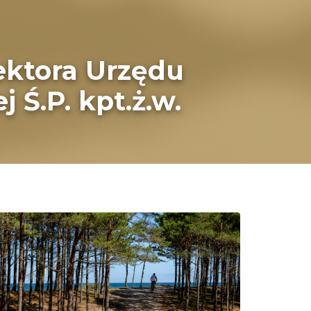
ektora Urzędu
 Ś.P. kpt.ż.w.