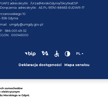
PUAP2 adres skrytki:
/UrzadMorskiGdynia/SkrytkaESP
Doręczenia: adres skrytki:
AE:PL-95741-88663-EUDWR-17
hrzanowskiego 10
1-338 Gdynia
mail:
umgdy@umgdy.gov.pl
P:
586-001-49-32
EGON:
000145000
PL
Deklaracja dostępności
Mapa serwisu