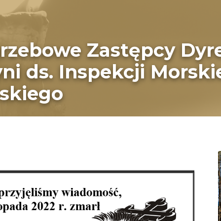
grzebowe Zastępcy Dyr
 ds. Inspekcji Morskiej
wskiego