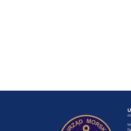
U
P
te
fa