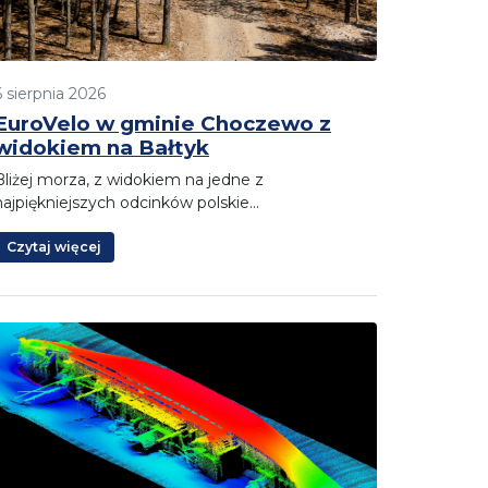
6 sierpnia 2026
EuroVelo w gminie Choczewo z
widokiem na Bałtyk
Bliżej morza, z widokiem na jedne z
najpiękniejszych odcinków polskie…
Czytaj więcej