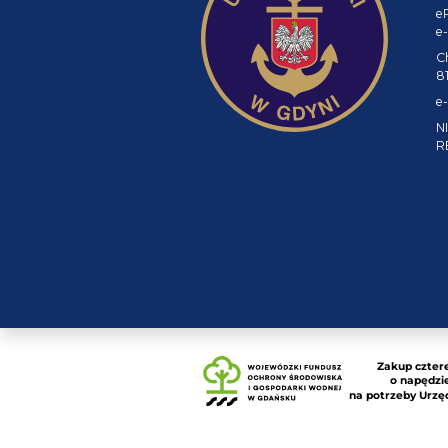
e
e-
C
8
e-
NI
R