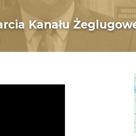
arcia Kanału Żeglugow