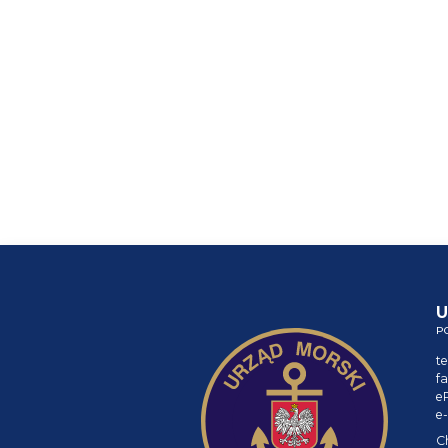
U
P
te
fa
e
e-
C