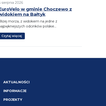
6 sierpnia 2026
EuroVelo w gminie Choczewo z
widokiem na Bałtyk
Bliżej morza, z widokiem na jedne z
najpiękniejszych odcinków polskie…
Czytaj więcej
AKTUALNOŚCI
INFORMACJE
PROJEKTY