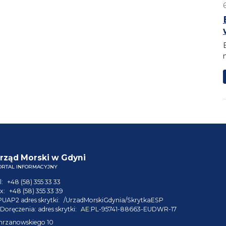
rząd Morski w Gdyni
ORTAL INFORMACYJNY
l:
+48 (58) 355 33 33
x:
+48 (58) 355 33 39
PUAP2 adres skrytki:
/UrzadMorskiGdynia/SkrytkaESP
Doręczenia: adres skrytki:
AE:PL-95741-88663-EUDWR-17
hrzanowskiego 10