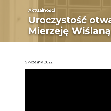
Aktualności
Uroczystość otw
Mierzeję Wiślaną
5 września 2022