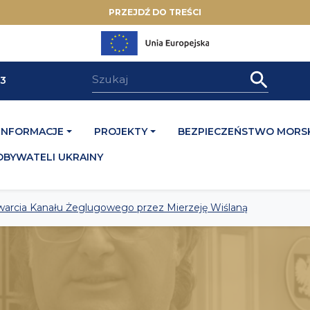
PRZEJDŹ DO TREŚCI
33
INFORMACJE
PROJEKTY
BEZPIECZEŃSTWO MORSK
OBYWATELI UKRAINY
warcia Kanału Żeglugowego przez Mierzeję Wiślaną