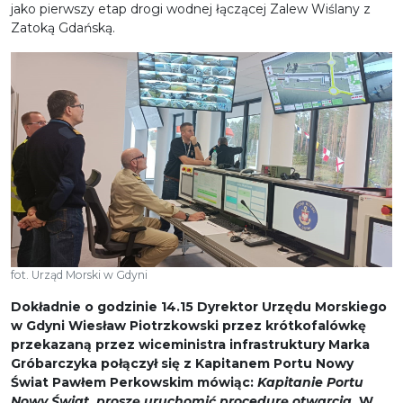
jako pierwszy etap drogi wodnej łączącej Zalew Wiślany z
Zatoką Gdańską.
fot. Urząd Morski w Gdyni
Dokładnie o godzinie 14.15 Dyrektor Urzędu Morskiego
w Gdyni Wiesław Piotrzkowski przez krótkofalówkę
przekazaną przez wiceministra infrastruktury Marka
Gróbarczyka połączył się z Kapitanem Portu Nowy
Świat Pawłem Perkowskim mówiąc:
Kapitanie Portu
Nowy Świat, proszę uruchomić procedurę otwarcia
. W