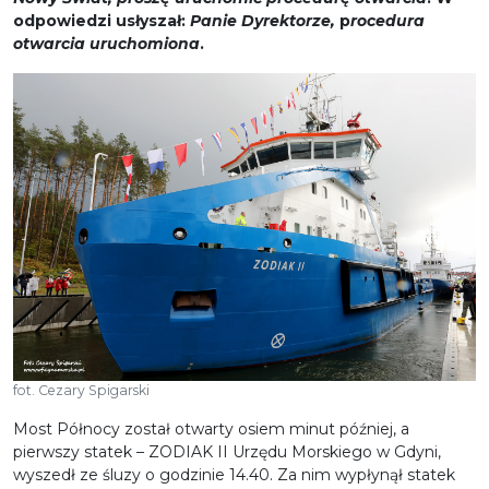
odpowiedzi usłyszał:
Panie Dyrektorze,
p
rocedura
otwarcia uruchomiona
.
fot. Cezary Spigarski
Most Północy został otwarty osiem minut później, a
pierwszy statek – ZODIAK II Urzędu Morskiego w Gdyni,
wyszedł ze śluzy o godzinie 14.40. Za nim wypłynął statek