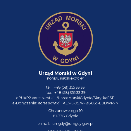
Urząd Morski w Gdyni
PORTAL INFORMACYJNY
tel:
+48 (58) 355 33 33
fax:
+48 (58) 355 33 39
ePUAP2 adres skrytki:
/UrzadMorskiGdynia/SkrytkaESP
e-Doręczenia: adres skrytki:
AE:PL-95741-88663-EUDWR-17
Chrzanowskiego 10
81-338 Gdynia
e-mail:
umgdy@umgdy.gov.pl