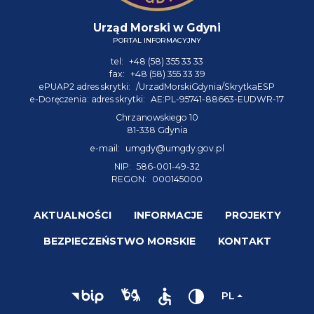
Urząd Morski w Gdyni
PORTAL INFORMACYJNY
tel:
+48 (58) 355 33 33
fax:
+48 (58) 355 33 39
ePUAP2 adres skrytki:
/UrzadMorskiGdynia/SkrytkaESP
e-Doręczenia: adres skrytki:
AE:PL-95741-88663-EUDWR-17
Chrzanowskiego 10
81-338 Gdynia
e-mail:
umgdy@umgdy.gov.pl
NIP:
586-001-49-32
REGON:
000145000
AKTUALNOŚCI
INFORMACJE
PROJEKTY
BEZPIECZEŃSTWO MORSKIE
KONTAKT
PL