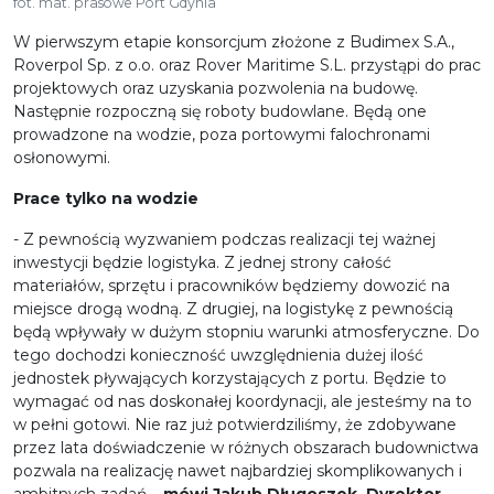
fot. mat. prasowe Port Gdynia
W pierwszym etapie konsorcjum złożone z Budimex S.A.,
Roverpol Sp. z o.o. oraz Rover Maritime S.L. przystąpi do prac
projektowych oraz uzyskania pozwolenia na budowę.
Następnie rozpoczną się roboty budowlane. Będą one
prowadzone na wodzie, poza portowymi falochronami
osłonowymi.
Prace tylko na wodzie
- Z pewnością wyzwaniem podczas realizacji tej ważnej
inwestycji będzie logistyka. Z jednej strony całość
materiałów, sprzętu i pracowników będziemy dowozić na
miejsce drogą wodną. Z drugiej, na logistykę z pewnością
będą wpływały w dużym stopniu warunki atmosferyczne. Do
tego dochodzi konieczność uwzględnienia dużej ilość
jednostek pływających korzystających z portu. Będzie to
wymagać od nas doskonałej koordynacji, ale jesteśmy na to
w pełni gotowi. Nie raz już potwierdziliśmy, że zdobywane
przez lata doświadczenie w różnych obszarach budownictwa
pozwala na realizację nawet najbardziej skomplikowanych i
ambitnych zadań –
mówi Jakub Długoszek, Dyrektor