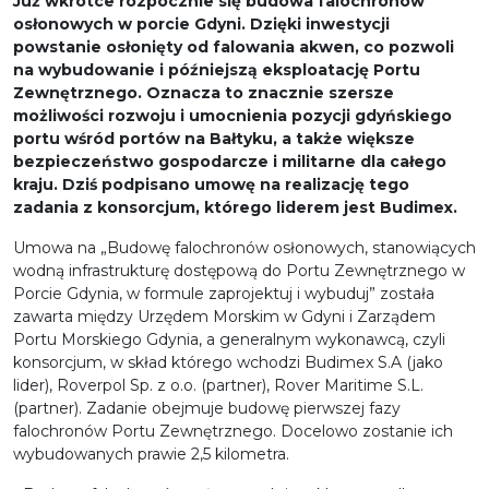
Już wkrótce rozpocznie się budowa falochronów
osłonowych w porcie Gdyni. Dzięki inwestycji
powstanie osłonięty od falowania akwen, co pozwoli
na wybudowanie i późniejszą eksploatację Portu
Zewnętrznego. Oznacza to znacznie szersze
możliwości rozwoju i umocnienia pozycji gdyńskiego
portu wśród portów na Bałtyku, a także większe
bezpieczeństwo gospodarcze i militarne dla całego
kraju. Dziś podpisano umowę na realizację tego
zadania z konsorcjum, którego liderem jest Budimex.
Umowa na „Budowę falochronów osłonowych, stanowiących
wodną infrastrukturę dostępową do Portu Zewnętrznego w
Porcie Gdynia, w formule zaprojektuj i wybuduj” została
zawarta między Urzędem Morskim w Gdyni i Zarządem
Portu Morskiego Gdynia, a generalnym wykonawcą, czyli
konsorcjum, w skład którego wchodzi Budimex S.A (jako
lider), Roverpol Sp. z o.o. (partner), Rover Maritime S.L.
(partner). Zadanie obejmuje budowę pierwszej fazy
falochronów Portu Zewnętrznego. Docelowo zostanie ich
wybudowanych prawie 2,5 kilometra.