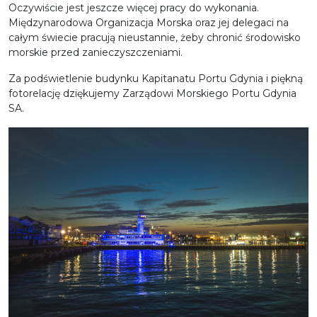
Oczywiście jest jeszcze więcej pracy do wykonania.
Międzynarodowa Organizacja Morska oraz jej delegaci na
całym świecie pracują nieustannie, żeby chronić środowisko
morskie przed zanieczyszczeniami.
Za podświetlenie budynku Kapitanatu Portu Gdynia i piękną
fotorelację dziękujemy Zarządowi Morskiego Portu Gdynia
SA.