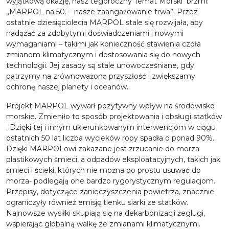
wyjątkową okazję, nasz tegoroczny Temat Morski brzmi:
„MARPOL na 50. – nasze zaangażowanie trwa”. Przez
ostatnie dziesięciolecia MARPOL stale się rozwijała, aby
nadążać za zdobytymi doświadczeniami i nowymi
wymaganiami – takimi jak konieczność stawienia czoła
zmianom klimatycznym i dostosowania się do nowych
technologii. Jej zasady są stale unowocześniane, gdy
patrzymy na zrównoważoną przyszłość i zwiększamy
ochronę naszej planety i oceanów.
Projekt MARPOL wywarł pozytywny wpływ na środowisko
morskie. Zmieniło to sposób projektowania i obsługi statków
. Dzięki tej i innym ukierunkowanym interwencjom w ciągu
ostatnich 50 lat liczba wycieków ropy spadła o ponad 90%.
Dzięki MARPOLowi zakazane jest zrzucanie do morza
plastikowych śmieci, a odpadów eksploatacyjnych, takich jak
śmieci i ścieki, których nie można po prostu usuwać do
morza- podlegają one bardzo rygorystycznym regulacjom.
Przepisy, dotyczące zanieczyszczenia powietrza, znacznie
ograniczyły również emisję tlenku siarki ze statków.
Najnowsze wysiłki skupiają się na dekarbonizacji żeglugi,
wspierając globalną walkę ze zmianami klimatycznymi.