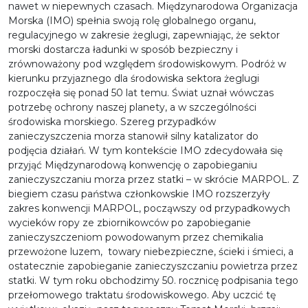
nawet w niepewnych czasach. Międzynarodowa Organizacja
Morska (IMO) spełnia swoją rolę globalnego organu,
regulacyjnego w zakresie żeglugi, zapewniając, że sektor
morski dostarcza ładunki w sposób bezpieczny i
zrównoważony pod względem środowiskowym. Podróż w
kierunku przyjaznego dla środowiska sektora żeglugi
rozpoczęła się ponad 50 lat temu. Świat uznał wówczas
potrzebę ochrony naszej planety, a w szczególności
środowiska morskiego. Szereg przypadków
zanieczyszczenia morza stanowił silny katalizator do
podjęcia działań. W tym kontekście IMO zdecydowała się
przyjąć Międzynarodową konwencję o zapobieganiu
zanieczyszczaniu morza przez statki – w skrócie MARPOL. Z
biegiem czasu państwa członkowskie IMO rozszerzyły
zakres konwencji MARPOL, począwszy od przypadkowych
wycieków ropy ze zbiornikowców po zapobieganie
zanieczyszczeniom powodowanym przez chemikalia
przewożone luzem, towary niebezpieczne, ścieki i śmieci, a
ostatecznie zapobieganie zanieczyszczaniu powietrza przez
statki. W tym roku obchodzimy 50. rocznicę podpisania tego
przełomowego traktatu środowiskowego. Aby uczcić tę