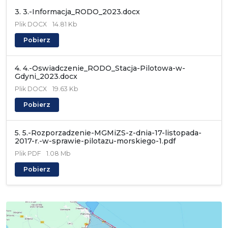
3. 3.-Informacja_RODO_2023.docx
Plik
DOCX
14.81 Kb
Pobierz
4. 4.-Oswiadczenie_RODO_Stacja-Pilotowa-w-
Gdyni_2023.docx
Plik
DOCX
19.63 Kb
Pobierz
5. 5.-Rozporzadzenie-MGMiZS-z-dnia-17-listopada-
2017-r.-w-sprawie-pilotazu-morskiego-1.pdf
Plik
PDF
1.08 Mb
Pobierz