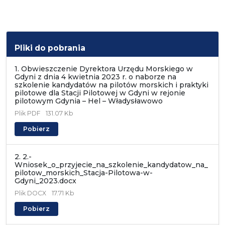
Pliki do pobrania
1. Obwieszczenie Dyrektora Urzędu Morskiego w
Gdyni z dnia 4 kwietnia 2023 r. o naborze na
szkolenie kandydatów na pilotów morskich i praktyki
pilotowe dla Stacji Pilotowej w Gdyni w rejonie
pilotowym Gdynia – Hel – Władysławowo
Plik
PDF
131.07 Kb
Pobierz
2. 2.-
Wniosek_o_przyjecie_na_szkolenie_kandydatow_na_
pilotow_morskich_Stacja-Pilotowa-w-
Gdyni_2023.docx
Plik
DOCX
17.71 Kb
Pobierz