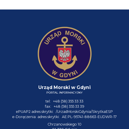
Urząd Morski w Gdyni
PORTAL INFORMACYJNY
tel:
+48 (58) 355 33 33
fax:
+48 (58) 355 33 39
ePUAP2 adres skrytki:
/UrzadMorskiGdynia/SkrytkaESP
e-Doręczenia: adres skrytki:
AE:PL-95741-88663-EUDWR-17
Chrzanowskiego 10