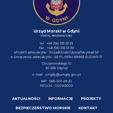
Urząd Morski w Gdyni
PORTAL INFORMACYJNY
tel:
+48 (58) 355 33 33
fax:
+48 (58) 355 33 39
ePUAP2 adres skrytki:
/UrzadMorskiGdynia/SkrytkaESP
e-Doręczenia: adres skrytki:
AE:PL-95741-88663-EUDWR-17
Chrzanowskiego 10
81-338 Gdynia
e-mail:
umgdy@umgdy.gov.pl
NIP:
586-001-49-32
REGON:
000145000
AKTUALNOŚCI
INFORMACJE
PROJEKTY
BEZPIECZEŃSTWO MORSKIE
KONTAKT