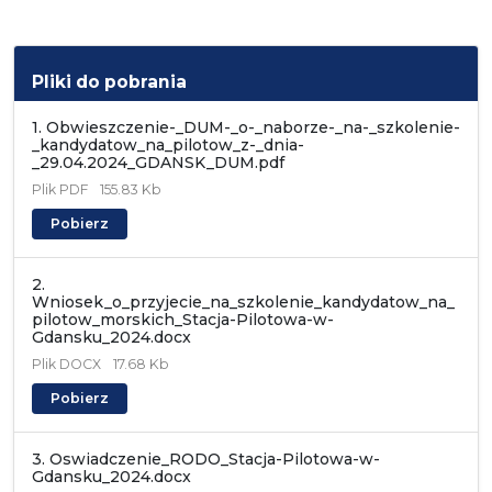
Pliki do pobrania
1. Obwieszczenie-_DUM-_o-_naborze-_na-_szkolenie-
_kandydatow_na_pilotow_z-_dnia-
_29.04.2024_GDANSK_DUM.pdf
Plik
PDF
155.83 Kb
Pobierz
2.
Wniosek_o_przyjecie_na_szkolenie_kandydatow_na_
pilotow_morskich_Stacja-Pilotowa-w-
Gdansku_2024.docx
Plik
DOCX
17.68 Kb
Pobierz
3. Oswiadczenie_RODO_Stacja-Pilotowa-w-
Gdansku_2024.docx