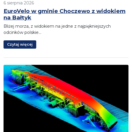
6 sierpnia 2026
EuroVelo w gminie Choczewo z widokiem
na Bałtyk
Bliżej morza, z widokiem na jedne z najpiękniejszych
odcinków polskie…
Czytaj więcej