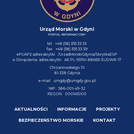
Urząd Morski w Gdyni
PORTAL INFORMACYJNY
tel:
+48 (58) 355 33 33
fax:
+48 (58) 355 33 39
ePUAP2 adres skrytki:
/UrzadMorskiGdynia/SkrytkaESP
e-Doręczenia: adres skrytki:
AE:PL-95741-88663-EUDWR-17
Chrzanowskiego 10
81-338 Gdynia
e-mail:
umgdy@umgdy.gov.pl
NIP:
586-001-49-32
REGON:
000145000
AKTUALNOŚCI
INFORMACJE
PROJEKTY
BEZPIECZEŃSTWO MORSKIE
KONTAKT