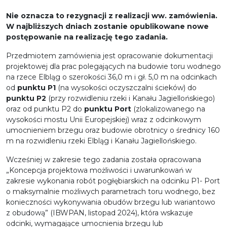
Nie oznacza to rezygnacji z realizacji ww. zamówienia.
W najbliższych dniach zostanie opublikowane nowe
postępowanie na realizację tego zadania.
Przedmiotem zamówienia jest opracowanie dokumentacji
projektowej dla prac polegających na budowie toru wodnego
na rzece Elbląg o szerokości 36,0 m i gł. 5,0 m na odcinkach
od
punktu P1
(na wysokości oczyszczalni ścieków) do
punktu P2
(przy rozwidleniu rzeki i Kanału Jagiellońskiego)
oraz od punktu P2 do
punktu Port
(zlokalizowanego na
wysokości mostu Unii Europejskiej) wraz z odcinkowym
umocnieniem brzegu oraz budowie obrotnicy o średnicy 160
m na rozwidleniu rzeki Elbląg i Kanału Jagiellońskiego.
Wcześniej w zakresie tego zadania została opracowana
„Koncepcja projektowa możliwości i uwarunkowań w
zakresie wykonania robót pogłębiarskich na odcinku P1- Port
o maksymalnie możliwych parametrach toru wodnego, bez
konieczności wykonywania obudów brzegu lub wariantowo
z obudową” (IBWPAN, listopad 2024), która wskazuje
odcinki, wymagające umocnienia brzegu lub