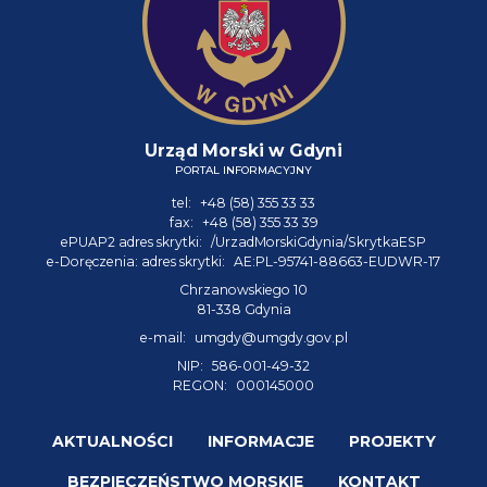
Urząd Morski w Gdyni
PORTAL INFORMACYJNY
tel:
+48 (58) 355 33 33
fax:
+48 (58) 355 33 39
ePUAP2 adres skrytki:
/UrzadMorskiGdynia/SkrytkaESP
e-Doręczenia: adres skrytki:
AE:PL-95741-88663-EUDWR-17
Chrzanowskiego 10
81-338 Gdynia
e-mail:
umgdy@umgdy.gov.pl
NIP:
586-001-49-32
REGON:
000145000
AKTUALNOŚCI
INFORMACJE
PROJEKTY
BEZPIECZEŃSTWO MORSKIE
KONTAKT