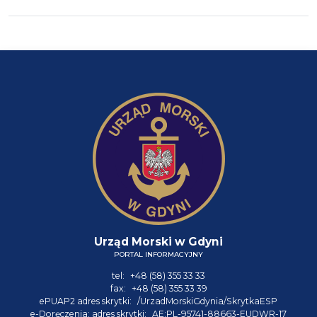
Urząd Morski w Gdyni
PORTAL INFORMACYJNY
tel:
+48 (58) 355 33 33
fax:
+48 (58) 355 33 39
ePUAP2 adres skrytki:
/UrzadMorskiGdynia/SkrytkaESP
e-Doręczenia: adres skrytki:
AE:PL-95741-88663-EUDWR-17