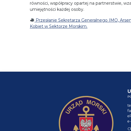
równości, współpracy opartej na partnerstwie, w
umiejętności każdej osoby.
Przesłanie Sekretarza Generalnego IMO, Arse
Kobiet w Sektorze Morskim.
U
P
te
fa
e
e-
C