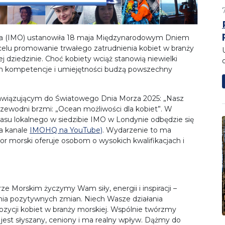
a (IMO) ustanowiła 18 maja Międzynarodowym Dniem
celu promowanie trwałego zatrudnienia kobiet w branży
ej dziedzinie. Choć kobiety wciąż stanowią niewielki
ch kompetencje i umiejętności budzą powszechny
awiązującym do Światowego Dnia Morza 2025: „Nasz
rzewodni brzmi: „Ocean możliwości dla kobiet”. W
czasu lokalnego w siedzibie IMO w Londynie odbędzie się
a kanale
IMOHQ na YouTube)
. Wydarzenie to ma
ktor morski oferuje osobom o wysokich kwalifikacjach i
 Morskim życzymy Wam siły, energii i inspiracji –
ania pozytywnych zmian. Niech Wasze działania
 pozycji kobiet w branży morskiej. Wspólnie twórzmy
est słyszany, ceniony i ma realny wpływ. Dążmy do