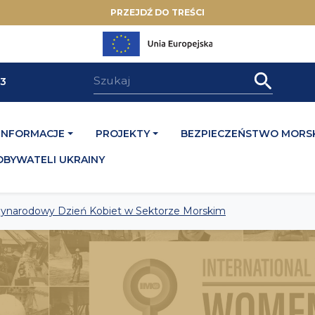
PRZEJDŹ DO TREŚCI
33
INFORMACJE
PROJEKTY
BEZPIECZEŃSTWO MORSK
OBYWATELI UKRAINY
zynarodowy Dzień Kobiet w Sektorze Morskim