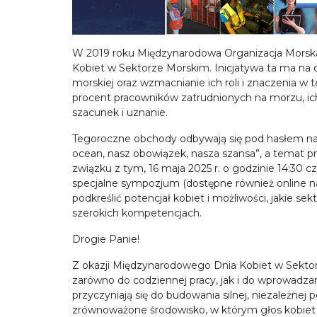
W 2019 roku Międzynarodowa Organizacja Morsk
Kobiet w Sektorze Morskim. Inicjatywa ta ma na 
morskiej oraz wzmacnianie ich roli i znaczenia w t
procent pracowników zatrudnionych na morzu, i
szacunek i uznanie.
Tegoroczne obchody odbywają się pod hasłem n
ocean, nasz obowiązek, nasza szansa”, a temat p
związku z tym, 16 maja 2025 r. o godzinie 14:30 
specjalne sympozjum (dostępne również online n
podkreślić potencjał kobiet i możliwości, jakie se
szerokich kompetencjach.
Drogie Panie!
Z okazji Międzynarodowego Dnia Kobiet w Sektorze
zarówno do codziennej pracy, jak i do wprowadz
przyczyniają się do budowania silnej, niezależnej
zrównoważone środowisko, w którym głos kobiet j