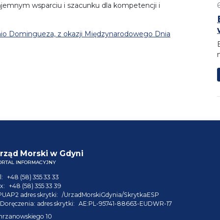
zajemnym wsparciu i szacunku dla kompetencji i
nio Domingueza, z okazji Międzynarodowego Dnia
rząd Morski w Gdyni
ORTAL INFORMACYJNY
l:
+48 (58) 355 33 33
x:
+48 (58) 355 33 39
PUAP2 adres skrytki:
/UrzadMorskiGdynia/SkrytkaESP
Doręczenia: adres skrytki:
AE:PL-95741-88663-EUDWR-17
hrzanowskiego 10