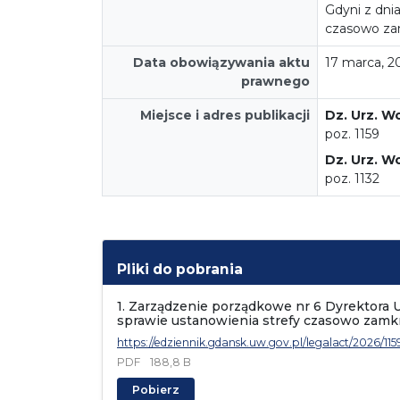
Gdyni z dnia
czasowo za
Data obowiązywania aktu
17 marca, 2
prawnego
Miejsce i adres publikacji
Dz. Urz. W
poz. 1159
Dz. Urz. W
poz. 1132
Pliki do pobrania
1. Zarządzenie porządkowe nr 6 Dyrektora 
sprawie ustanowienia strefy czasowo zamk
https://edziennik.gdansk.uw.gov.pl/legalact/2026/115
PDF
188,8 B
Pobierz