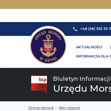
+48 (58) 355 33 
AKTUALNOŚCI
INFORMACJA DLA 
Biuletyn Informacji
Urzędu Mor
Strona główna
Akty prawne