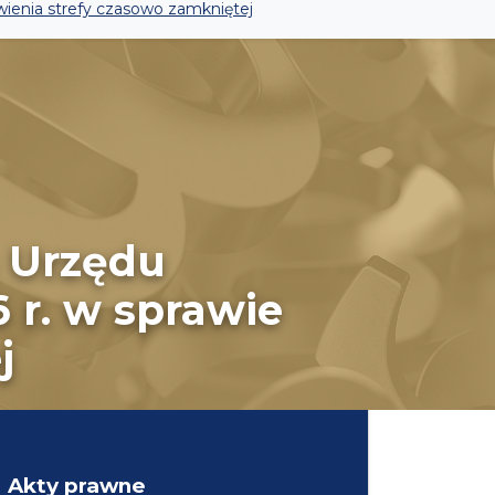
wienia strefy czasowo zamkniętej
a Urzędu
 r. w sprawie
j
Akty prawne