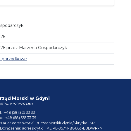
spodarczyk
026
026 przez Marzena Gospodarczyk
e porządkowe
rząd Morski w Gdyni
ORTAL INFORMACYJNY
l:
+48 (58) 355 33 33
x:
+48 (58) 355 33 39
PUAP2 adres skrytki:
/UrzadMorskiGdynia/SkrytkaESP
Doręczenia: adres skrytki:
AE:PL-95741-88663-EUDWR-17