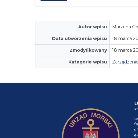
Autor wpisu
Marzena Go
Data utworzenia wpisu
18 marca 2
Zmodyfikowany
18 marca 2
Kategorie wpisu
Zarządzeni
U
P
te
fa
e
e-