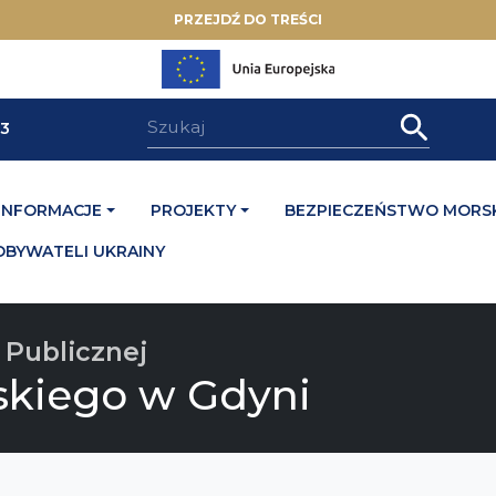
PRZEJDŹ DO TREŚCI
33
INFORMACJE
PROJEKTY
BEZPIECZEŃSTWO MORSK
OBYWATELI UKRAINY
 Publicznej
skiego w Gdyni