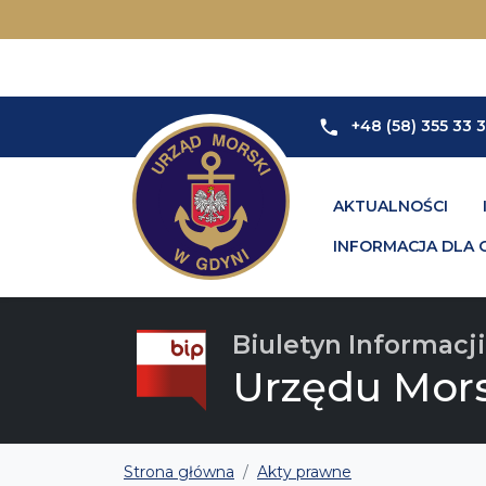
+48 (58) 355 33 
AKTUALNOŚCI
INFORMACJA DLA 
Biuletyn Informacji
Urzędu Mor
Strona główna
Akty prawne