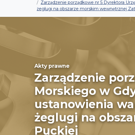
Zarządzenie porządkowe nr 5 Dyrektora Urzę
żeglugi na obszarze morskim wewnętrznej Zat
Akty prawne
Zarządzenie por
Morskiego w Gdyn
ustanowienia wa
żeglugi na obsz
Puckiej