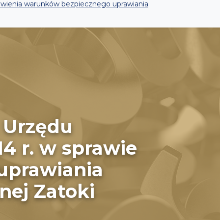
nowienia warunków bezpiecznego uprawiania
a Urzędu
4 r. w sprawie
uprawiania
nej Zatoki