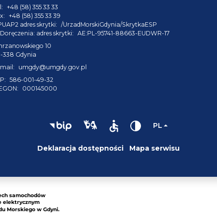
l:
+48 (58) 355 33 33
x:
+48 (58) 355 33 39
PUAP2 adres skrytki:
/UrzadMorskiGdynia/SkrytkaESP
Doręczenia: adres skrytki:
AE:PL-95741-88663-EUDWR-17
hrzanowskiego 10
1-338 Gdynia
mail:
umgdy@umgdy.gov.pl
P:
586-001-49-32
EGON:
000145000
PL
Deklaracja dostępności
Mapa serwisu