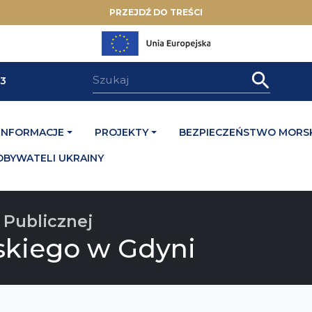
PRZEJDŹ DO TREŚCI
33
INFORMACJE
PROJEKTY
BEZPIECZEŃSTWO MORSK
OBYWATELI UKRAINY
 Publicznej
skiego w Gdyni