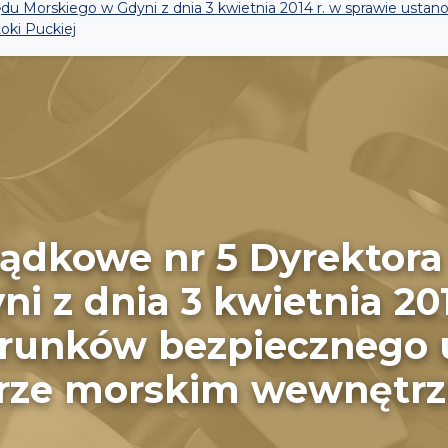
du Morskiego w Gdyni z dnia 3 kwietnia 2014 r. w sprawie usta
oki Puckiej
ządkowe nr 5 Dyrektor
i z dnia 3 kwietnia 201
runków bezpiecznego 
arze morskim wewnętrz