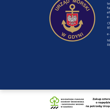
te
fa
e
e-
C
8
e-
NI
R