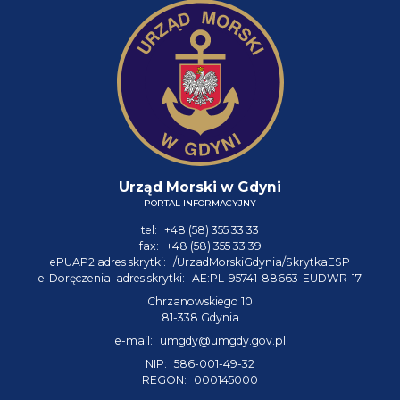
Urząd Morski w Gdyni
PORTAL INFORMACYJNY
tel:
+48 (58) 355 33 33
fax:
+48 (58) 355 33 39
ePUAP2 adres skrytki:
/UrzadMorskiGdynia/SkrytkaESP
e-Doręczenia: adres skrytki:
AE:PL-95741-88663-EUDWR-17
Chrzanowskiego 10
81-338 Gdynia
e-mail:
umgdy@umgdy.gov.pl
NIP:
586-001-49-32
REGON:
000145000