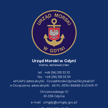
Urząd Morski w Gdyni
PORTAL INFORMACYJNY
tel:
+48 (58) 355 33 33
fax:
+48 (58) 355 33 39
ePUAP2 adres skrytki:
/UrzadMorskiGdynia/SkrytkaESP
e-Doręczenia: adres skrytki:
AE:PL-95741-88663-EUDWR-17
Chrzanowskiego 10
81-338 Gdynia
e-mail:
umgdy@umgdy.gov.pl