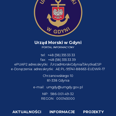
Urząd Morski w Gdyni
PORTAL INFORMACYJNY
tel:
+48 (58) 355 33 33
fax:
+48 (58) 355 33 39
ePUAP2 adres skrytki:
/UrzadMorskiGdynia/SkrytkaESP
e-Doręczenia: adres skrytki:
AE:PL-95741-88663-EUDWR-17
Chrzanowskiego 10
81-338 Gdynia
e-mail:
umgdy@umgdy.gov.pl
NIP:
586-001-49-32
REGON:
000145000
AKTUALNOŚCI
INFORMACJE
PROJEKTY