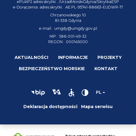
ePUAP2 adres skrytki:
/UrzadMorskiGdynia/SkrytkaESP
e-Doręczenia: adres skrytki:
AE:PL-95741-88663-EUDWR-17
Chrzanowskiego 10
81-338 Gdynia
e-mail:
umgdy@umgdy.gov.pl
NIP:
586-001-49-32
REGON:
000145000
AKTUALNOŚCI
INFORMACJE
PROJEKTY
BEZPIECZEŃSTWO MORSKIE
KONTAKT
PL
Deklaracja dostępności
Mapa serwisu