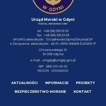
Urząd Morski w Gdyni
PORTAL INFORMACYJNY
tel:
+48 (58) 355 33 33
fax:
+48 (58) 355 33 39
ePUAP2 adres skrytki:
/UrzadMorskiGdynia/SkrytkaESP
e-Doręczenia: adres skrytki:
AE:PL-95741-88663-EUDWR-17
Chrzanowskiego 10
81-338 Gdynia
e-mail:
umgdy@umgdy.gov.pl
NIP:
586-001-49-32
REGON:
000145000
AKTUALNOŚCI
INFORMACJE
PROJEKTY
BEZPIECZEŃSTWO MORSKIE
KONTAKT