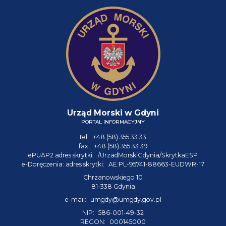
Urząd Morski w Gdyni
PORTAL INFORMACYJNY
tel:
+48 (58) 355 33 33
fax:
+48 (58) 355 33 39
ePUAP2 adres skrytki:
/UrzadMorskiGdynia/SkrytkaESP
e-Doręczenia: adres skrytki:
AE:PL-95741-88663-EUDWR-17
Chrzanowskiego 10
81-338 Gdynia
e-mail:
umgdy@umgdy.gov.pl
NIP:
586-001-49-32
REGON:
000145000