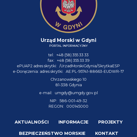
Urząd Morski w Gdyni
PORTAL INFORMACYJNY
tel:
+48 (58) 355 33 33
fax:
+48 (58) 355 33 39
ePUAP2 adres skrytki:
/UrzadMorskiGdynia/SkrytkaESP
e-Doręczenia: adres skrytki:
AE:PL-95741-88663-EUDWR-17
Chrzanowskiego 10
81-338 Gdynia
e-mail:
umgdy@umgdy.gov.pl
NIP:
586-001-49-32
REGON:
000145000
AKTUALNOŚCI
INFORMACJE
PROJEKTY
BEZPIECZEŃSTWO MORSKIE
KONTAKT