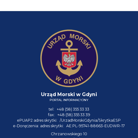
Urząd Morski w Gdyni
PORTAL INFORMACYJNY
tel:
+48 (58) 355 33 33
fax:
+48 (58) 355 33 39
ePUAP2 adres skrytki:
/UrzadMorskiGdynia/SkrytkaESP
e-Doręczenia: adres skrytki:
AE:PL-95741-88663-EUDWR-17
Chrzanowskiego 10