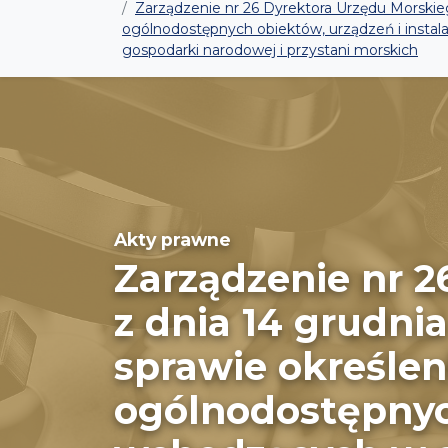
Zarządzenie nr 26 Dyrektora Urzędu Morskie
ogólnodostępnych obiektów, urządzeń i instal
gospodarki narodowej i przystani morskich
Akty prawne
Zarządzenie nr 
z dnia 14 grudni
sprawie określe
ogólnodostępnych