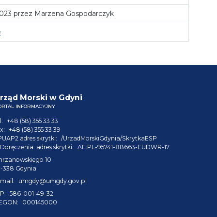
2023 przez Marzena Gospodarczyk
e
rząd Morski w Gdyni
ORTAL INFORMACYJNY
l:
+48 (58) 355 33 33
x:
+48 (58) 355 33 39
PUAP2 adres skrytki:
/UrzadMorskiGdynia/SkrytkaESP
Doręczenia: adres skrytki:
AE:PL-95741-88663-EUDWR-17
hrzanowskiego 10
1-338 Gdynia
mail:
umgdy@umgdy.gov.pl
P:
586-001-49-32
EGON:
000145000