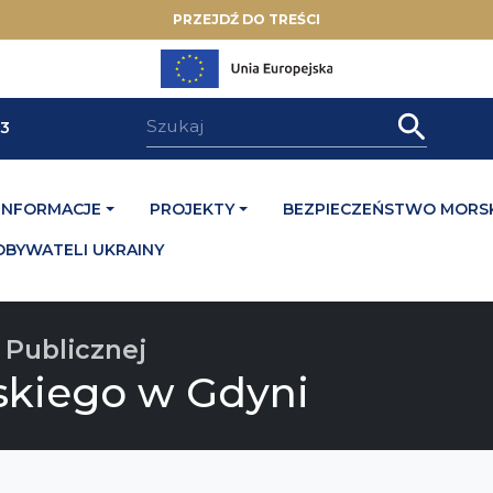
PRZEJDŹ DO TREŚCI
33
INFORMACJE
PROJEKTY
BEZPIECZEŃSTWO MORSK
OBYWATELI UKRAINY
 Publicznej
skiego w Gdyni