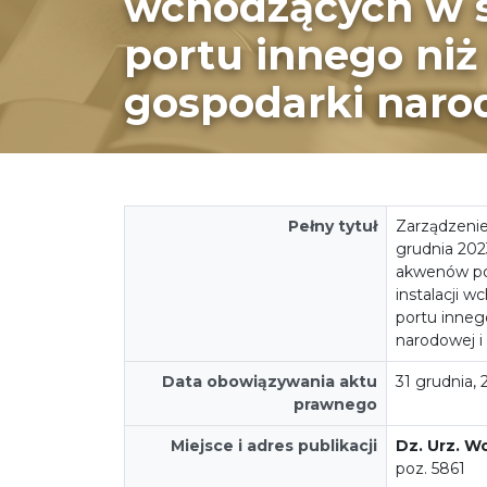
wchodzących w s
portu innego ni
gospodarki narod
Pełny tytuł
Zarządzenie
grudnia 202
akwenów po
instalacji 
portu inneg
narodowej i
Data obowiązywania aktu
31 grudnia, 
prawnego
Miejsce i adres publikacji
Dz. Urz. W
poz. 5861