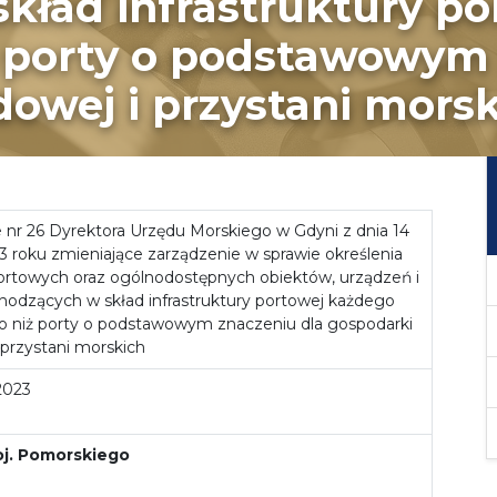
kład infrastruktury p
ż porty o podstawowym 
owej i przystani mors
 nr 26 Dyrektora Urzędu Morskiego w Gdyni z dnia 14
3 roku zmieniające zarządzenie w sprawie określenia
rtowych oraz ogólnodostępnych obiektów, urządzeń i
wchodzących w skład infrastruktury portowej każdego
o niż porty o podstawowym znaczeniu dla gospodarki
 przystani morskich
2023
oj. Pomorskiego