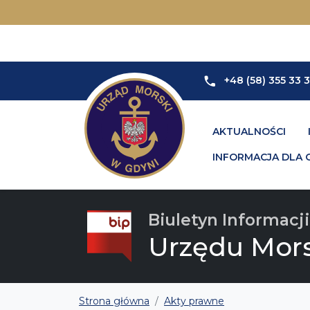
+48 (58) 355 33 
AKTUALNOŚCI
INFORMACJA DLA 
Biuletyn Informacji
Urzędu Mor
Strona główna
Akty prawne