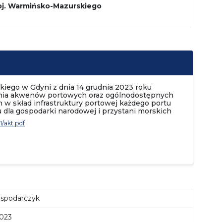
oj. Warmińsko-Mazurskiego
kiego w Gdyni z dnia 14 grudnia 2023 roku
lenia akwenów portowych oraz ogólnodostępnych
h w skład infrastruktury portowej każdego portu
dla gospodarki narodowej i przystani morskich
/akt.pdf
spodarczyk
2023