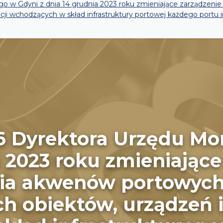
go w Gdyni z dnia 14 grudnia 2023 roku zmieniające zarządzeni
acji wchodzących w skład infrastruktury portowej każdego portu
26 Dyrektora Urzędu Mo
a 2023 roku zmieniając
nia akwenów portowych
 obiektów, urządzeń i 