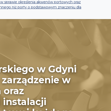
e w sprawie określenia akwenów portowych oraz
 innego niż porty o podstawowym znaczeniu dla
rskiego w Gdyni
e zarządzenie w
 oraz
instalacji