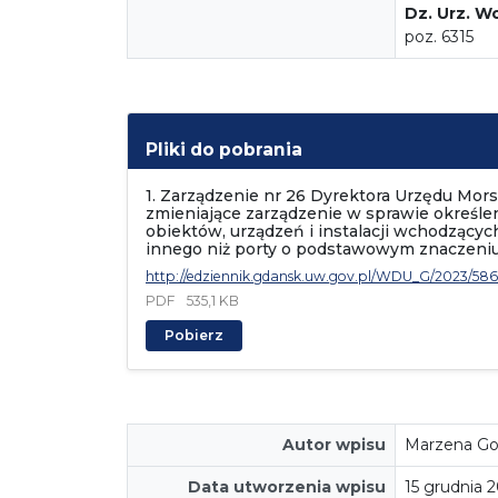
Dz. Urz. W
poz. 6315
Pliki do pobrania
1. Zarządzenie nr 26 Dyrektora Urzędu Mors
zmieniające zarządzenie w sprawie okreś
obiektów, urządzeń i instalacji wchodzącyc
innego niż porty o podstawowym znaczeniu 
http://edziennik.gdansk.uw.gov.pl/WDU_G/2023/5861
PDF
535,1 KB
Pobierz
Autor wpisu
Marzena Go
Data utworzenia wpisu
15 grudnia 