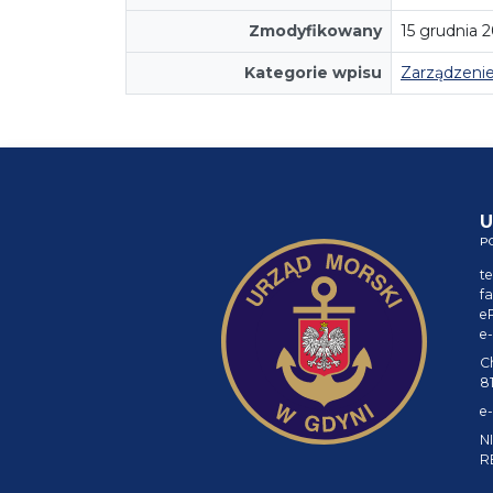
Zmodyfikowany
15 grudnia 
Kategorie wpisu
Zarządzeni
U
P
te
fa
e
e-
C
8
e-
NI
R