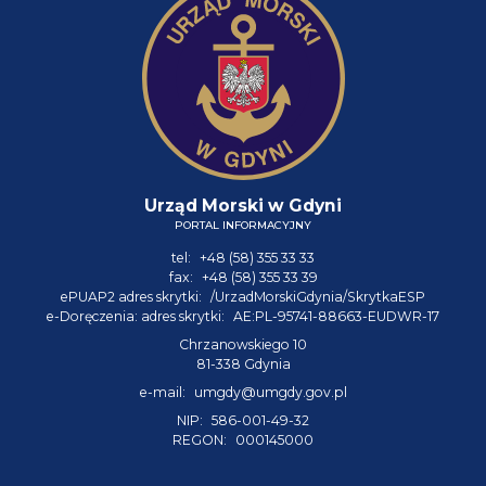
Urząd Morski w Gdyni
PORTAL INFORMACYJNY
tel:
+48 (58) 355 33 33
fax:
+48 (58) 355 33 39
ePUAP2 adres skrytki:
/UrzadMorskiGdynia/SkrytkaESP
e-Doręczenia: adres skrytki:
AE:PL-95741-88663-EUDWR-17
Chrzanowskiego 10
81-338 Gdynia
e-mail:
umgdy@umgdy.gov.pl
NIP:
586-001-49-32
REGON:
000145000