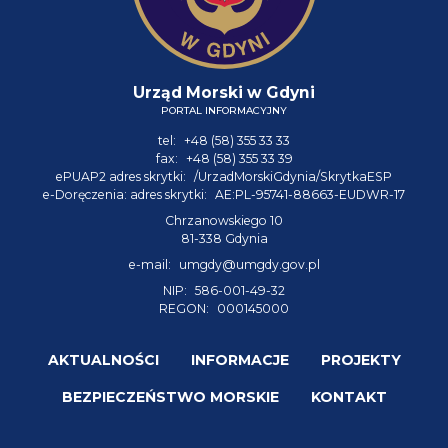
Urząd Morski w Gdyni
PORTAL INFORMACYJNY
tel:
+48 (58) 355 33 33
fax:
+48 (58) 355 33 39
ePUAP2 adres skrytki:
/UrzadMorskiGdynia/SkrytkaESP
e-Doręczenia: adres skrytki:
AE:PL-95741-88663-EUDWR-17
Chrzanowskiego 10
81-338 Gdynia
e-mail:
umgdy@umgdy.gov.pl
NIP:
586-001-49-32
REGON:
000145000
AKTUALNOŚCI
INFORMACJE
PROJEKTY
BEZPIECZEŃSTWO MORSKIE
KONTAKT