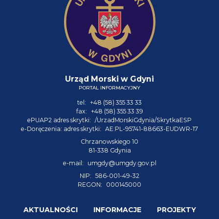
Urząd Morski w Gdyni
PORTAL INFORMACYJNY
tel:
+48 (58) 355 33 33
fax:
+48 (58) 355 33 39
ePUAP2 adres skrytki:
/UrzadMorskiGdynia/SkrytkaESP
e-Doręczenia: adres skrytki:
AE:PL-95741-88663-EUDWR-17
Chrzanowskiego 10
81-338 Gdynia
e-mail:
umgdy@umgdy.gov.pl
NIP:
586-001-49-32
REGON:
000145000
AKTUALNOŚCI
INFORMACJE
PROJEKTY