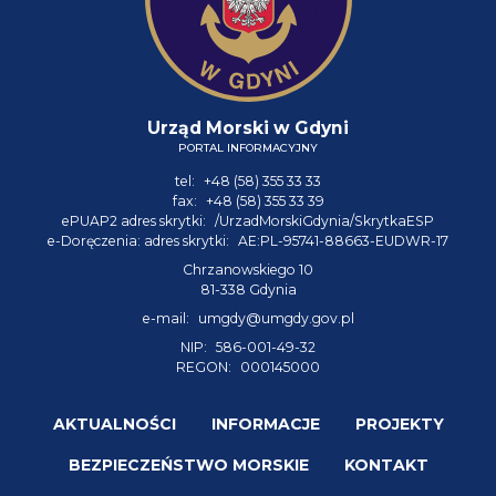
Urząd Morski w Gdyni
PORTAL INFORMACYJNY
tel:
+48 (58) 355 33 33
fax:
+48 (58) 355 33 39
ePUAP2 adres skrytki:
/UrzadMorskiGdynia/SkrytkaESP
e-Doręczenia: adres skrytki:
AE:PL-95741-88663-EUDWR-17
Chrzanowskiego 10
81-338 Gdynia
e-mail:
umgdy@umgdy.gov.pl
NIP:
586-001-49-32
REGON:
000145000
AKTUALNOŚCI
INFORMACJE
PROJEKTY
BEZPIECZEŃSTWO MORSKIE
KONTAKT