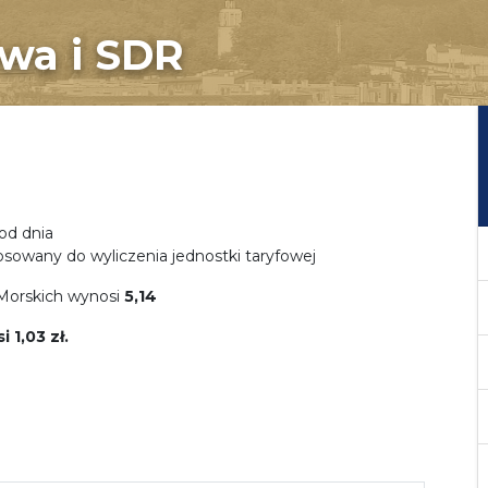
owa i SDR
od dnia
sowany do wyliczenia jednostki taryfowej
 Morskich wynosi
5,14
i 1,03
zł.