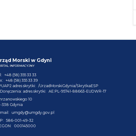
rząd Morski w Gdyni
ORTAL INFORMACYJNY
l:
+48 (58) 355 33 33
x:
+48 (58) 355 33 39
PUAP2 adres skrytki:
/UrzadMorskiGdynia/SkrytkaESP
Doręczenia: adres skrytki:
AE:PL-95741-88663-EUDWR-17
hrzanowskiego 10
1-338 Gdynia
mail:
umgdy@umgdy.gov.pl
P:
586-001-49-32
EGON:
000145000