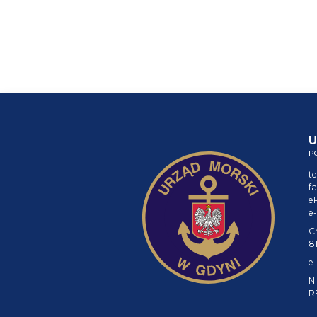
U
P
te
fa
e
e-
C
8
e-
NI
R