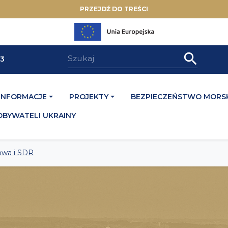
PRZEJDŹ DO TREŚCI
33
INFORMACJE
PROJEKTY
BEZPIECZEŃSTWO MORSK
OBYWATELI UKRAINY
owa i SDR